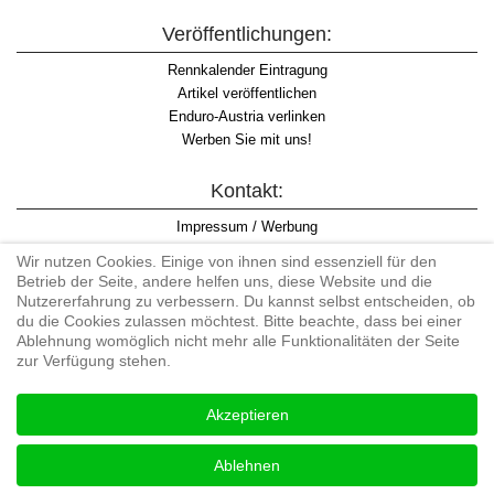
Veröffentlichungen:
Rennkalender Eintragung
Artikel veröffentlichen
Enduro-Austria verlinken
Werben Sie mit uns!
Kontakt:
Impressum / Werbung
Datenschutzinformation
Wir nutzen Cookies. Einige von ihnen sind essenziell für den
Informationspflicht WKO
Betrieb der Seite, andere helfen uns, diese Website und die
AGB
Nutzererfahrung zu verbessern. Du kannst selbst entscheiden, ob
du die Cookies zulassen möchtest. Bitte beachte, dass bei einer
Ablehnung womöglich nicht mehr alle Funktionalitäten der Seite
zur Verfügung stehen.
Begriff "Enduro" auf Wikipedia
Akzeptieren
#enduroaustria, #wirlebenenduro #enduroaustriaracingteam
Enduro-Austria, Enduro, Endurosport, Endurocross, Endurotraining,
Ablehnen
Endurotouren, Endurorennen, Hardenduro, Extreme Enduro