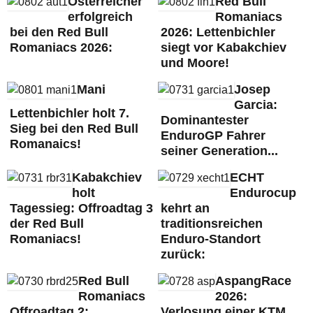
Österreicher
Red Bull
erfolgreich
Romaniacs
bei den Red Bull
2026: Lettenbichler
Romaniacs 2026:
siegt vor Kabakchiev
und Moore!
Mani
Josep
Garcia:
Lettenbichler holt 7.
Dominantester
Sieg bei den Red Bull
EnduroGP Fahrer
Romanaics!
seiner Generation...
Kabakchiev
ECHT
holt
Endurocup
Tagessieg: Offroadtag 3
kehrt an
der Red Bull
traditionsreichen
Romaniacs!
Enduro-Standort
zurück:
Red Bull
AspangRace
Romaniacs
2026:
Offroadtag 2:
Verlosung einer KTM