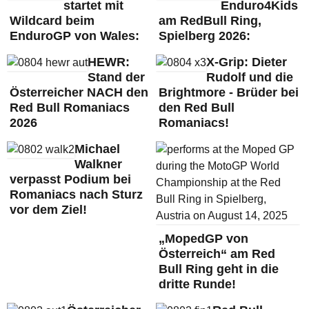
startet mit
Enduro4Kids
Wildcard beim
am RedBull Ring,
EnduroGP von Wales:
Spielberg 2026:
HEWR:
X-Grip: Dieter
Stand der
Rudolf und die
Österreicher NACH den
Brightmore - Brüder bei
Red Bull Romaniacs
den Red Bull
2026
Romaniacs!
Michael
Walkner
verpasst Podium bei
Romaniacs nach Sturz
vor dem Ziel!
„MopedGP von
Österreich“ am Red
Bull Ring geht in die
dritte Runde!