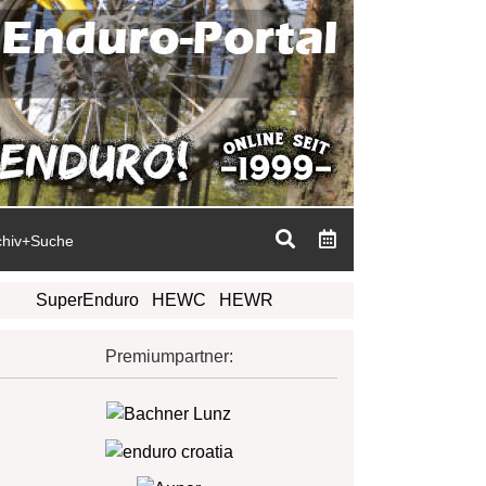
chiv+Suche
SuperEnduro
HEWC
HEWR
Premiumpartner: