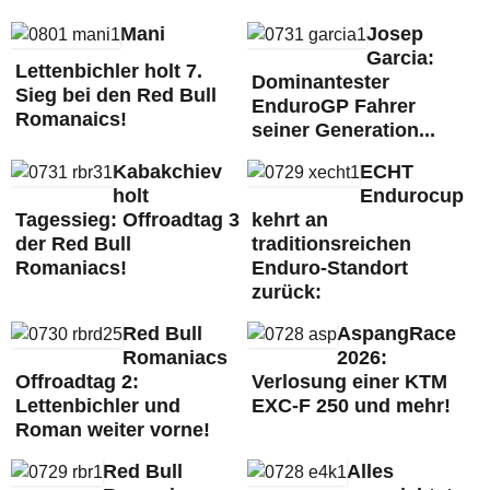
Mani
Josep
Garcia:
Lettenbichler holt 7.
Dominantester
Sieg bei den Red Bull
EnduroGP Fahrer
Romanaics!
seiner Generation...
Kabakchiev
ECHT
holt
Endurocup
Tagessieg: Offroadtag 3
kehrt an
der Red Bull
traditionsreichen
Romaniacs!
Enduro-Standort
zurück:
Red Bull
AspangRace
Romaniacs
2026:
Offroadtag 2:
Verlosung einer KTM
Lettenbichler und
EXC-F 250 und mehr!
Roman weiter vorne!
Red Bull
Alles