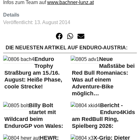
Infos zum Team auf
www.bachner-lunz.at
Details
Veröffentlicht: 13. August 2014
DIE NEUESTEN ARTIKEL AUF ENDURO-AUSTRIA:
Enduro
Neue
Trophy
Maßstäbe bei
Straßburg am 15./16.
Red Bull Romaniacs:
August: Heiße Phase,
Was auf einem
coole Strecke!
Adventure-Bike
möglich…
Billy Bolt
Bericht -
startet mit
Enduro4Kids
Wildcard beim
am RedBull Ring,
EnduroGP von Wales:
Spielberg 2026:
HEWR:
X-Grip: Dieter