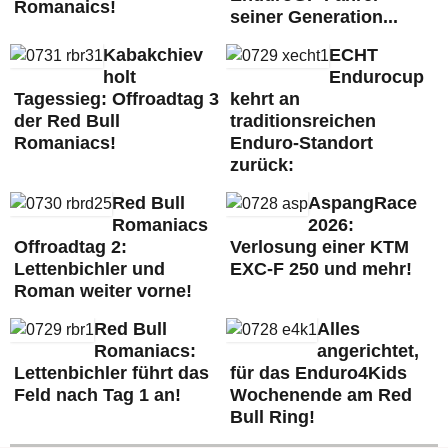
Romanaics!
seiner Generation...
Kabakchiev
ECHT
holt
Endurocup
Tagessieg: Offroadtag 3
kehrt an
der Red Bull
traditionsreichen
Romaniacs!
Enduro-Standort
zurück:
Red Bull
AspangRace
Romaniacs
2026:
Offroadtag 2:
Verlosung einer KTM
Lettenbichler und
EXC-F 250 und mehr!
Roman weiter vorne!
Red Bull
Alles
Romaniacs:
angerichtet,
Lettenbichler führt das
für das Enduro4Kids
Feld nach Tag 1 an!
Wochenende am Red
Bull Ring!