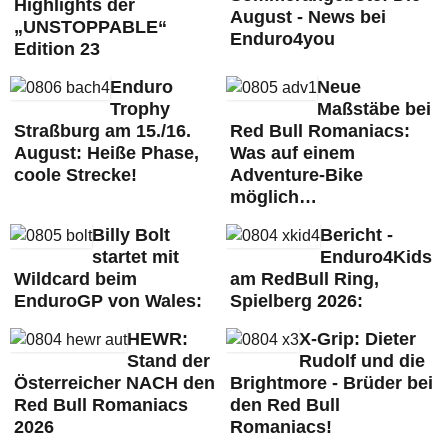
Highlights der
August - News bei
„UNSTOPPABLE“
Enduro4you
Edition 23
Enduro
Neue
Trophy
Maßstäbe bei
Straßburg am 15./16.
Red Bull Romaniacs:
August: Heiße Phase,
Was auf einem
coole Strecke!
Adventure-Bike
möglich…
Billy Bolt
Bericht -
startet mit
Enduro4Kids
Wildcard beim
am RedBull Ring,
EnduroGP von Wales:
Spielberg 2026:
HEWR:
X-Grip: Dieter
Stand der
Rudolf und die
Österreicher NACH den
Brightmore - Brüder bei
Red Bull Romaniacs
den Red Bull
2026
Romaniacs!