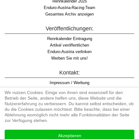
Rennkalender 2025
Enduro-Austria-Racing-Team
Gesamtes Archiv anzeigen
Veröffentlichungen:
Rennkalender Eintragung
Artikel veröffentlichen
Enduro-Austria verlinken
Werben Sie mit uns!
Kontakt:
Impressum / Werbung
Datenschutzinformation
Wir nutzen Cookies. Einige von ihnen sind essenziell für den
Informationspflicht WKO
Betrieb der Seite, andere helfen uns, diese Website und die
AGB
Nutzererfahrung zu verbessern. Du kannst selbst entscheiden, ob
du die Cookies zulassen möchtest. Bitte beachte, dass bei einer
Ablehnung womöglich nicht mehr alle Funktionalitäten der Seite
zur Verfügung stehen.
Begriff "Enduro" auf Wikipedia
Akzeptieren
#enduroaustria, #wirlebenenduro #enduroaustriaracingteam