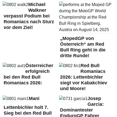
Michael
Walkner
verpasst Podium bei
Romaniacs nach Sturz
vor dem Ziel!
„MopedGP von
Österreich“ am Red
Bull Ring geht in die
dritte Runde!
Österreicher
Red Bull
erfolgreich
Romaniacs
bei den Red Bull
2026: Lettenbichler
Romaniacs 2026:
siegt vor Kabakchiev
und Moore!
Mani
Josep
Garcia:
Lettenbichler holt 7.
Dominantester
Sieg bei den Red Bull
EnduroGP Fahrer