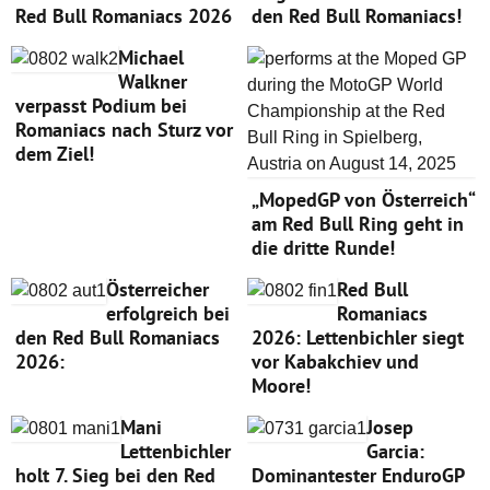
Red Bull Romaniacs 2026
den Red Bull Romaniacs!
Michael
Walkner
verpasst Podium bei
Romaniacs nach Sturz vor
dem Ziel!
„MopedGP von Österreich“
am Red Bull Ring geht in
die dritte Runde!
Österreicher
Red Bull
erfolgreich bei
Romaniacs
den Red Bull Romaniacs
2026: Lettenbichler siegt
2026:
vor Kabakchiev und
Moore!
Mani
Josep
Lettenbichler
Garcia:
holt 7. Sieg bei den Red
Dominantester EnduroGP