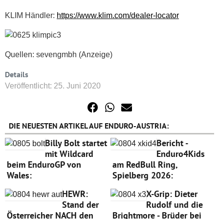
KLIM Händler:
https://www.klim.com/dealer-locator
Quellen: sevengmbh (Anzeige)
Details
Veröffentlicht: 25. Juni 2020
DIE NEUESTEN ARTIKEL AUF ENDURO-AUSTRIA:
Billy Bolt startet
Bericht -
mit Wildcard
Enduro4Kids
beim EnduroGP von
am RedBull Ring,
Wales:
Spielberg 2026:
HEWR:
X-Grip: Dieter
Stand der
Rudolf und die
Österreicher NACH den
Brightmore - Brüder bei