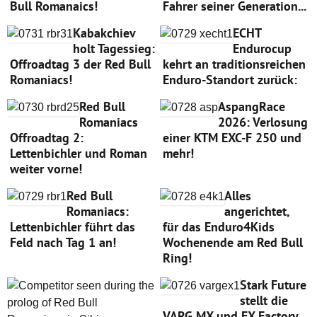
Bull Romanaics!
Fahrer seiner Generation...
Kabakchiev
ECHT
holt Tagessieg:
Endurocup
Offroadtag 3 der Red Bull
kehrt an traditionsreichen
Romaniacs!
Enduro-Standort zurück:
Red Bull
AspangRace
Romaniacs
2026: Verlosung
Offroadtag 2:
einer KTM EXC-F 250 und
Lettenbichler und Roman
mehr!
weiter vorne!
Red Bull
Alles
Romaniacs:
angerichtet,
Lettenbichler führt das
für das Enduro4Kids
Feld nach Tag 1 an!
Wochenende am Red Bull
Ring!
Stark Future
stellt die
VARG MX und EX Factory