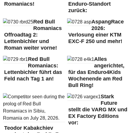
Romaniacs!
Enduro-Standort
zurück:
Red Bull
AspangRace
Romaniacs
2026:
Offroadtag 2:
Verlosung einer KTM
Lettenbichler und
EXC-F 250 und mehr!
Roman weiter vorne!
Red Bull
Alles
Romaniacs:
angerichtet,
Lettenbichler führt das
für das Enduro4Kids
Feld nach Tag 1 an!
Wochenende am Red
Bull Ring!
Stark
Future
stellt die VARG MX und
EX Factory Editions
vor:
Teodor Kabakchiev