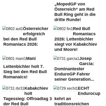
„MopedGP von
Österreich“ am Red
Bull Ring geht in die
dritte Runde!
Österreicher
Red Bull
erfolgreich
Romaniacs
bei den Red Bull
2026: Lettenbichler
Romaniacs 2026:
siegt vor Kabakchiev
und Moore!
Mani
Josep
Garcia:
Lettenbichler holt 7.
Dominantester
Sieg bei den Red Bull
EnduroGP Fahrer
Romanaics!
seiner Generation...
Kabakchiev
ECHT
holt
Endurocup
Tagessieg: Offroadtag 3
kehrt an
der Red Bull
traditionsreichen