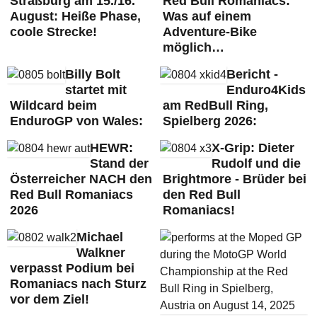
Straßburg am 15./16.
Red Bull Romaniacs:
August: Heiße Phase,
Was auf einem
coole Strecke!
Adventure-Bike
möglich…
Billy Bolt
Bericht -
startet mit
Enduro4Kids
Wildcard beim
am RedBull Ring,
EnduroGP von Wales:
Spielberg 2026:
HEWR:
X-Grip: Dieter
Stand der
Rudolf und die
Österreicher NACH den
Brightmore - Brüder bei
Red Bull Romaniacs
den Red Bull
2026
Romaniacs!
Michael
Walkner
verpasst Podium bei
Romaniacs nach Sturz
vor dem Ziel!