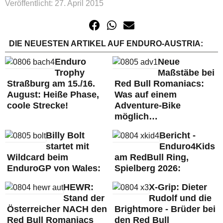
Veröffentlicht: 27. April 2015
DIE NEUESTEN ARTIKEL AUF ENDURO-AUSTRIA:
Enduro
Neue
Trophy
Maßstäbe bei
Straßburg am 15./16.
Red Bull Romaniacs:
August: Heiße Phase,
Was auf einem
coole Strecke!
Adventure-Bike
möglich…
Billy Bolt
Bericht -
startet mit
Enduro4Kids
Wildcard beim
am RedBull Ring,
EnduroGP von Wales:
Spielberg 2026:
HEWR:
X-Grip: Dieter
Stand der
Rudolf und die
Österreicher NACH den
Brightmore - Brüder bei
Red Bull Romaniacs
den Red Bull