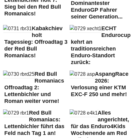
Lettenbichler holt 7.
Dominantester
Sieg bei den Red Bull
EnduroGP Fahrer
Romanaics!
seiner Generation...
Kabakchiev
ECHT
holt
Endurocup
Tagessieg: Offroadtag 3
kehrt an
der Red Bull
traditionsreichen
Romaniacs!
Enduro-Standort
zurück:
Red Bull
AspangRace
Romaniacs
2026:
Offroadtag 2:
Verlosung einer KTM
Lettenbichler und
EXC-F 250 und mehr!
Roman weiter vorne!
Red Bull
Alles
Romaniacs:
angerichtet,
Lettenbichler führt das
für das Enduro4Kids
Feld nach Tag 1 an!
Wochenende am Red