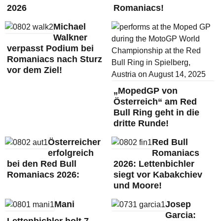
2026
Romaniacs!
Michael
Walkner
verpasst Podium bei
Romaniacs nach Sturz
vor dem Ziel!
„MopedGP von
Österreich“ am Red
Bull Ring geht in die
dritte Runde!
Österreicher
Red Bull
erfolgreich
Romaniacs
bei den Red Bull
2026: Lettenbichler
Romaniacs 2026:
siegt vor Kabakchiev
und Moore!
Mani
Josep
Garcia: