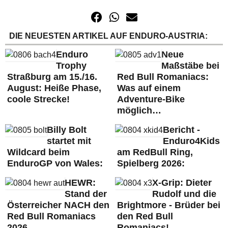
DIE NEUESTEN ARTIKEL AUF ENDURO-AUSTRIA:
Enduro
Neue
Trophy
Maßstäbe bei
Straßburg am 15./16.
Red Bull Romaniacs:
August: Heiße Phase,
Was auf einem
coole Strecke!
Adventure-Bike
möglich…
Billy Bolt
Bericht -
startet mit
Enduro4Kids
Wildcard beim
am RedBull Ring,
EnduroGP von Wales:
Spielberg 2026:
HEWR:
X-Grip: Dieter
Stand der
Rudolf und die
Österreicher NACH den
Brightmore - Brüder bei
Red Bull Romaniacs
den Red Bull
2026
Romaniacs!