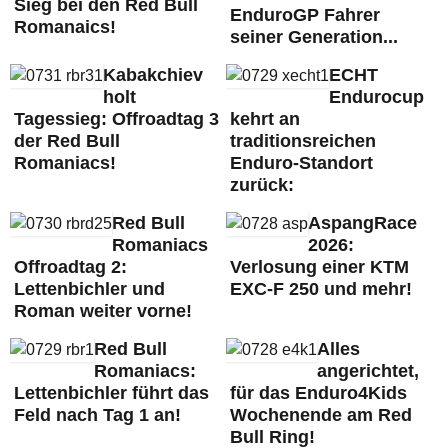
Sieg bei den Red Bull
EnduroGP Fahrer
Romanaics!
seiner Generation...
Kabakchiev
ECHT
holt
Endurocup
Tagessieg: Offroadtag 3
kehrt an
der Red Bull
traditionsreichen
Romaniacs!
Enduro-Standort
zurück:
Red Bull
AspangRace
Romaniacs
2026:
Offroadtag 2:
Verlosung einer KTM
Lettenbichler und
EXC-F 250 und mehr!
Roman weiter vorne!
Red Bull
Alles
Romaniacs:
angerichtet,
Lettenbichler führt das
für das Enduro4Kids
Feld nach Tag 1 an!
Wochenende am Red
Bull Ring!