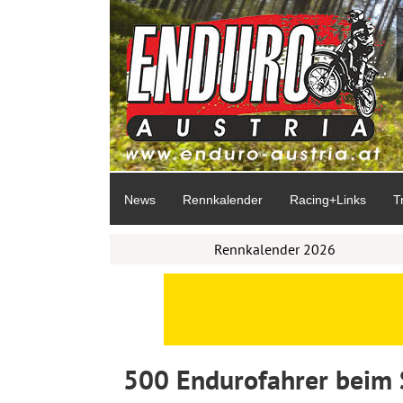
News
Rennkalender
Racing+Links
T
Rennkalender 2026
500 Endurofahrer beim S