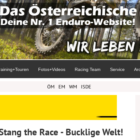
raining+Touren
Fotos+Videos
Racing Team
Service
Ar
ÖM
EM
WM
ISDE
tang the Race - Bucklige Welt!