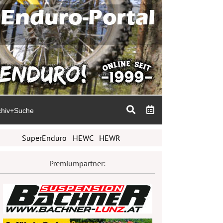
chiv+Suche
SuperEnduro
HEWC
HEWR
Premiumpartner: