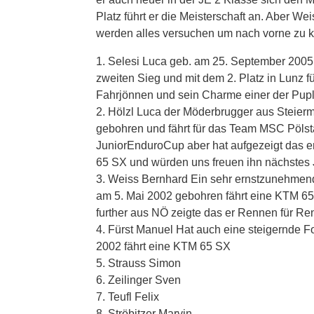
Platz führt er die Meisterschaft an. Aber 
werden alles versuchen um nach vorne zu
1. Selesi Luca geb. am 25. September 2005
zweiten Sieg und mit dem 2. Platz in Lunz füh
Fahrjönnen und sein Charme einer der Pupl
2. Hölzl Luca der Möderbrugger aus Steierm
gebohren und fährt für das Team MSC Pölstal
JuniorEnduroCup aber hat aufgezeigt das e
65 SX und würden uns freuen ihn nächstes 
3. Weiss Bernhard Ein sehr ernstzunehmend
am 5. Mai 2002 gebohren fährt eine KTM 6
further aus NÖ zeigte das er Rennen für Re
4. Fürst Manuel Hat auch eine steigernde 
2002 fährt eine KTM 65 SX
5. Strauss Simon
6. Zeilinger Sven
7. Teufl Felix
8. Ströbitzer Marvin