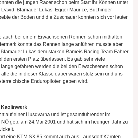
onnten die jungen Racer schon beim Start ihr Können unter
er David, Blamauer Lukas, Egger Maurice, Buchinger
ebte der Boden und die Zuschauer konnten sich vor lauter
die auch bei einem Erwachsenen Rennen schon mithalten
teiermark konnte das Rennen lange anführen musste aber
 Blamauer Lukas dem starken Rameis Racing Team Fahrer
 den ersten Platz überlassen. Es gab sehr viele
Hänge gefahren werden die bei den Erwachsenen schon
alle die in dieser Klasse dabei waren stolz sein und uns
sterreichische Enduropiloten geben wird.
m Kaolinwerk
t auf einer Husqvarna und ist gesamtführender im
Ö geb. am 24.Mai 2001 und hat sich im heurigen Jahr zu
ickelt.
ährt eine KTM SX 85 kommt auch aus Launsdorf Kärnten