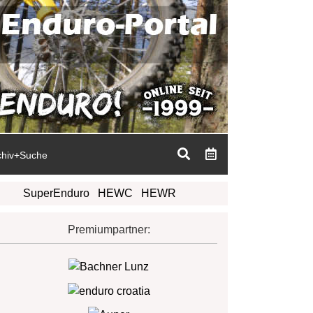
chiv+Suche
SuperEnduro
HEWC
HEWR
Premiumpartner: