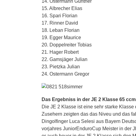
14. Ostermann Günther
15. Albrecher Elias
16. Spari Florian
17. Rinner David
18. Leban Florian
19. Egger Maurice
20. Doppelreiter Tobias
21. Hager Robert
22. Gamsjäger Julian
23. Pietzka Julian
24. Ostermann Gregor
Das Ergebniss in der JE 2 Klasse 65 cc
Die JE 2 Klasse ist eine sehr starke Klass
Zusehern zeigten das das Niveu und das fah
Dingolfinger Luca Selesi aus Bayern Deutsc
vorjahres JuniorEnduroCup Meister in der J
er auch heuer in der JE 2 Klasse sich den M