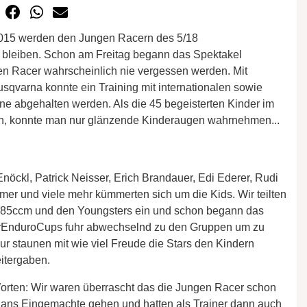
015 werden den Jungen Racern des 5/18
 bleiben. Schon am Freitag begann das Spektakel
en Racer wahrscheinlich nie vergessen werden. Mit
qvarna konnte ein Training mit internationalen sowie
ne abgehalten werden. Als die 45 begeisterten Kinder im
kten, konnte man nur glänzende Kinderaugen wahrnehmen...
nöckl, Patrick Neisser, Erich Brandauer, Edi Ederer, Rudi
r und viele mehr kümmerten sich um die Kids. Wir teilten
, 85ccm und den Youngsters ein und schon begann das
niorEnduroCups fuhr abwechselnd zu den Gruppen um zu
nur staunen mit wie viel Freude die Stars den Kindern
itergaben.
Worten: Wir waren überrascht das die Jungen Racer schon
h ans Eingemachte gehen und hatten als Trainer dann auch