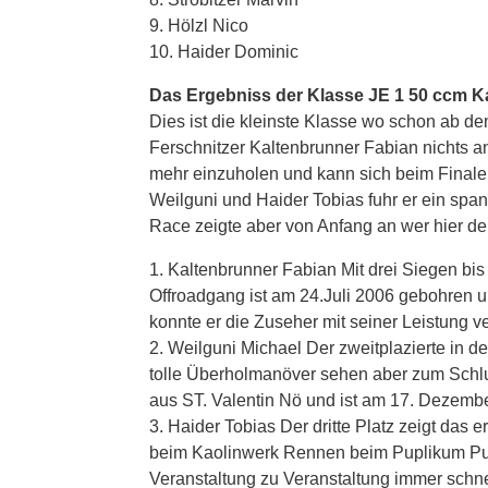
9. Hölzl Nico
10. Haider Dominic
Das Ergebniss der Klasse JE 1 50 ccm K
Dies ist die kleinste Klasse wo schon ab de
Ferschnitzer Kaltenbrunner Fabian nichts anb
mehr einzuholen und kann sich beim Finale i
Weilguni und Haider Tobias fuhr er ein s
Race zeigte aber von Anfang an wer hier der
1. Kaltenbrunner Fabian Mit drei Siegen bi
Offroadgang ist am 24.Juli 2006 gebohren 
konnte er die Zuseher mit seiner Leistung v
2. Weilguni Michael Der zweitplazierte in 
tolle Überholmanöver sehen aber zum Schlu
aus ST. Valentin Nö und ist am 17. Dezemb
3. Haider Tobias Der dritte Platz zeigt das
beim Kaolinwerk Rennen beim Puplikum Punkt
Veranstaltung zu Veranstaltung immer schn