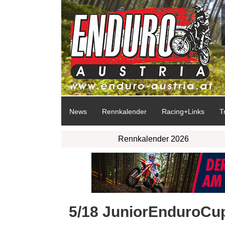
News
Rennkalender
Racing+Links
T
Rennkalender 2026
5/18 JuniorEnduroCup