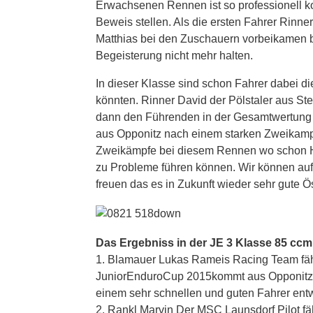
Erwachsenen Rennen ist so professionell k
Beweis stellen. Als die ersten Fahrer Rinn
Matthias bei den Zuschauern vorbeikamen b
Begeisterung nicht mehr halten.
In dieser Klasse sind schon Fahrer dabei 
könnten. Rinner David der Pölstaler aus S
dann den Führenden in der Gesamtwertung
aus Opponitz nach einem starken Zweikampf
Zweikämpfe bei diesem Rennen wo schon 
zu Probleme führen können. Wir können auf 
freuen das es in Zukunft wieder sehr gute Ö
Das Ergebniss in der JE 3 Klasse 85 cc
1. Blamauer Lukas Rameis Racing Team fähr
JuniorEnduroCup 2015kommt aus Opponitz N
einem sehr schnellen und guten Fahrer entw
2. Rankl Marvin Der MSC Launsdorf Pilot f