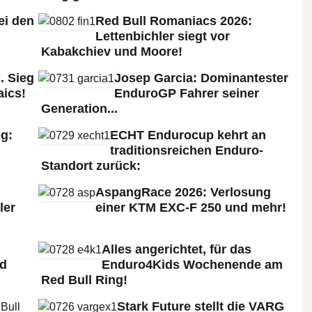
ei den
Red Bull Romaniacs 2026:
:
Lettenbichler siegt vor
Kabakchiev und Moore!
. Sieg
Josep Garcia: Dominantester
aics!
EnduroGP Fahrer seiner
Generation...
g:
ECHT Endurocup kehrt an
traditionsreichen Enduro-
Standort zurück:
AspangRace 2026: Verlosung
ler
einer KTM EXC-F 250 und mehr!
Alles angerichtet, für das
ld
Enduro4Kids Wochenende am
Red Bull Ring!
Stark Future stellt die VARG