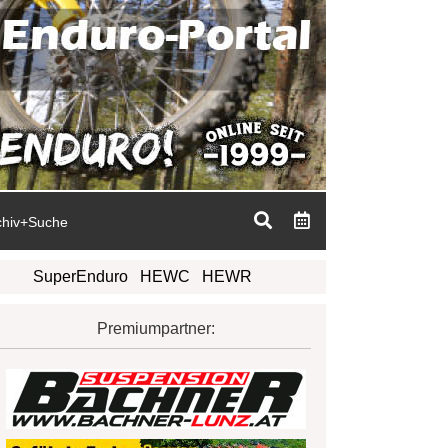
chiv+Suche
SuperEnduro
HEWC
HEWR
Premiumpartner: