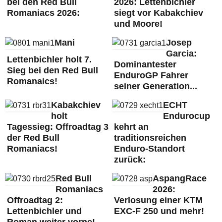
bei den Red Bull
2026: Lettenbichler
Romaniacs 2026:
siegt vor Kabakchiev
und Moore!
Mani
Josep
Garcia:
Lettenbichler holt 7.
Dominantester
Sieg bei den Red Bull
EnduroGP Fahrer
Romanaics!
seiner Generation...
Kabakchiev
ECHT
holt
Endurocup
Tagessieg: Offroadtag 3
kehrt an
der Red Bull
traditionsreichen
Romaniacs!
Enduro-Standort
zurück:
Red Bull
AspangRace
Romaniacs
2026:
Offroadtag 2:
Verlosung einer KTM
Lettenbichler und
EXC-F 250 und mehr!
Roman weiter vorne!