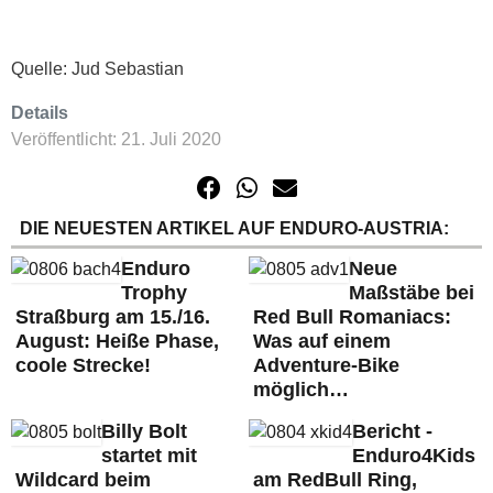
Quelle: Jud Sebastian
Details
Veröffentlicht: 21. Juli 2020
DIE NEUESTEN ARTIKEL AUF ENDURO-AUSTRIA:
Enduro
Neue
Trophy
Maßstäbe bei
Straßburg am 15./16.
Red Bull Romaniacs:
August: Heiße Phase,
Was auf einem
coole Strecke!
Adventure-Bike
möglich…
Billy Bolt
Bericht -
startet mit
Enduro4Kids
Wildcard beim
am RedBull Ring,