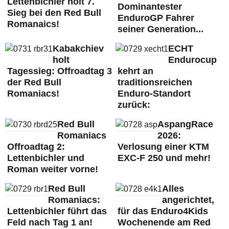
Lettenbichler holt 7.
Dominantester
Sieg bei den Red Bull
EnduroGP Fahrer
Romanaics!
seiner Generation...
Kabakchiev
ECHT
holt
Endurocup
Tagessieg: Offroadtag 3
kehrt an
der Red Bull
traditionsreichen
Romaniacs!
Enduro-Standort
zurück:
Red Bull
AspangRace
Romaniacs
2026:
Offroadtag 2:
Verlosung einer KTM
Lettenbichler und
EXC-F 250 und mehr!
Roman weiter vorne!
Red Bull
Alles
Romaniacs:
angerichtet,
Lettenbichler führt das
für das Enduro4Kids
Feld nach Tag 1 an!
Wochenende am Red