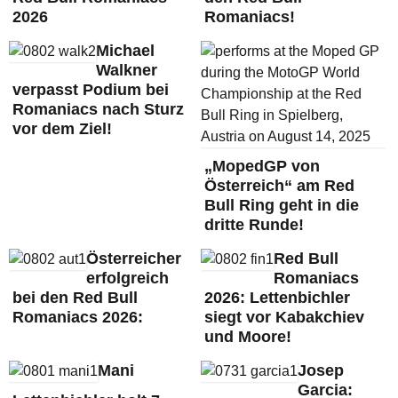
2026
Romaniacs!
Michael
Walkner
verpasst Podium bei
Romaniacs nach Sturz
vor dem Ziel!
„MopedGP von
Österreich“ am Red
Bull Ring geht in die
dritte Runde!
Österreicher
Red Bull
erfolgreich
Romaniacs
bei den Red Bull
2026: Lettenbichler
Romaniacs 2026:
siegt vor Kabakchiev
und Moore!
Mani
Josep
Garcia: