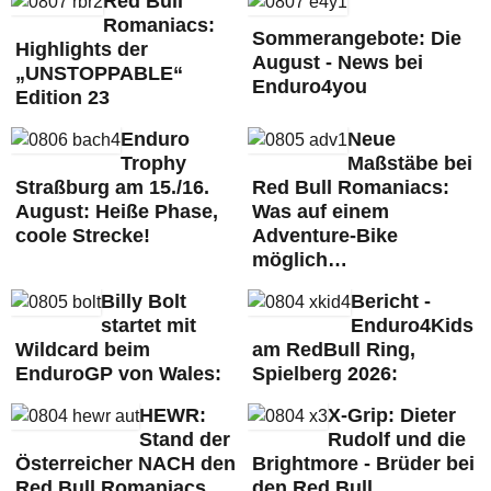
Red Bull
Romaniacs:
Sommerangebote: Die
Highlights der
August - News bei
„UNSTOPPABLE“
Enduro4you
Edition 23
Enduro
Neue
Trophy
Maßstäbe bei
Straßburg am 15./16.
Red Bull Romaniacs:
August: Heiße Phase,
Was auf einem
coole Strecke!
Adventure-Bike
möglich…
Billy Bolt
Bericht -
startet mit
Enduro4Kids
Wildcard beim
am RedBull Ring,
EnduroGP von Wales:
Spielberg 2026:
HEWR:
X-Grip: Dieter
Stand der
Rudolf und die
Österreicher NACH den
Brightmore - Brüder bei
Red Bull Romaniacs
den Red Bull