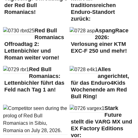
der Red Bull
traditionsreichen
Romaniacs!
Enduro-Standort
zurück:
Red Bull
AspangRace
Romaniacs
2026:
Offroadtag 2:
Verlosung einer KTM
Lettenbichler und
EXC-F 250 und mehr!
Roman weiter vorne!
Red Bull
Alles
Romaniacs:
angerichtet,
Lettenbichler führt das
für das Enduro4Kids
Feld nach Tag 1 an!
Wochenende am Red
Bull Ring!
Stark
Future
stellt die VARG MX und
EX Factory Editions
vor: