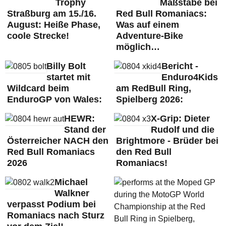
Trophy
Maßstäbe bei
Straßburg am 15./16.
Red Bull Romaniacs:
August: Heiße Phase,
Was auf einem
coole Strecke!
Adventure-Bike
möglich…
Billy Bolt
Bericht -
startet mit
Enduro4Kids
Wildcard beim
am RedBull Ring,
EnduroGP von Wales:
Spielberg 2026:
HEWR:
X-Grip: Dieter
Stand der
Rudolf und die
Österreicher NACH den
Brightmore - Brüder bei
Red Bull Romaniacs
den Red Bull
2026
Romaniacs!
Michael
Walkner
verpasst Podium bei
Romaniacs nach Sturz