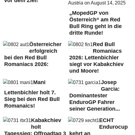
vor dem Ziel!
„MopedGP von
Österreich“ am Red
Bull Ring geht in die
dritte Runde!
Österreicher
Red Bull
erfolgreich
Romaniacs
bei den Red Bull
2026: Lettenbichler
Romaniacs 2026:
siegt vor Kabakchiev
und Moore!
Mani
Josep
Garcia:
Lettenbichler holt 7.
Dominantester
Sieg bei den Red Bull
EnduroGP Fahrer
Romanaics!
seiner Generation...
Kabakchiev
ECHT
holt
Endurocup
Tagessieg: Offroadtag 3
kehrt an