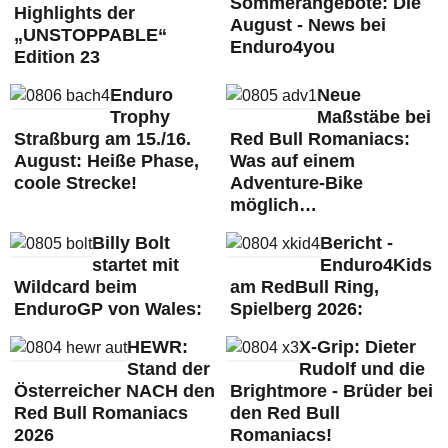
Sommerangebote: Die
Highlights der
August - News bei
„UNSTOPPABLE“
Enduro4you
Edition 23
Enduro
Neue
Trophy
Maßstäbe bei
Straßburg am 15./16.
Red Bull Romaniacs:
August: Heiße Phase,
Was auf einem
coole Strecke!
Adventure-Bike
möglich…
Billy Bolt
Bericht -
startet mit
Enduro4Kids
Wildcard beim
am RedBull Ring,
EnduroGP von Wales:
Spielberg 2026:
HEWR:
X-Grip: Dieter
Stand der
Rudolf und die
Österreicher NACH den
Brightmore - Brüder bei
Red Bull Romaniacs
den Red Bull
2026
Romaniacs!