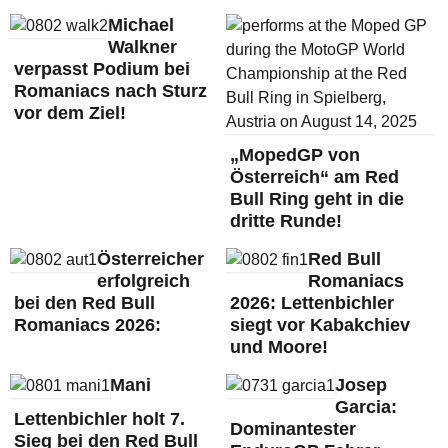
Michael
Walkner
verpasst Podium bei
Romaniacs nach Sturz
vor dem Ziel!
„MopedGP von
Österreich“ am Red
Bull Ring geht in die
dritte Runde!
Österreicher
Red Bull
erfolgreich
Romaniacs
bei den Red Bull
2026: Lettenbichler
Romaniacs 2026:
siegt vor Kabakchiev
und Moore!
Mani
Josep
Garcia:
Lettenbichler holt 7.
Dominantester
Sieg bei den Red Bull