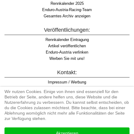
Rennkalender 2025
Enduro-Austria-Racing-Team
Gesamtes Archiv anzeigen
Veröffentlichungen:
Rennkalender Eintragung
Artikel veröffentlichen
Enduro-Austria verlinken
Werben Sie mit uns!
Kontakt:
Impressum / Werbung
Datenschutzinformation
Wir nutzen Cookies. Einige von ihnen sind essenziell für den
Informationspflicht WKO
Betrieb der Seite, andere helfen uns, diese Website und die
AGB
Nutzererfahrung zu verbessern. Du kannst selbst entscheiden, ob
du die Cookies zulassen möchtest. Bitte beachte, dass bei einer
Ablehnung womöglich nicht mehr alle Funktionalitäten der Seite
zur Verfügung stehen.
Begriff "Enduro" auf Wikipedia
Akzeptieren
#enduroaustria, #wirlebenenduro #enduroaustriaracingteam