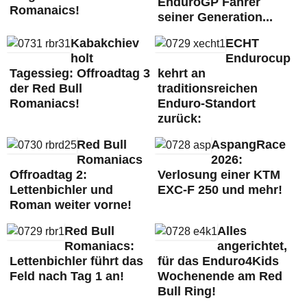
EnduroGP Fahrer
Romanaics!
seiner Generation...
Kabakchiev
ECHT
holt
Endurocup
Tagessieg: Offroadtag 3
kehrt an
der Red Bull
traditionsreichen
Romaniacs!
Enduro-Standort
zurück:
Red Bull
AspangRace
Romaniacs
2026:
Offroadtag 2:
Verlosung einer KTM
Lettenbichler und
EXC-F 250 und mehr!
Roman weiter vorne!
Red Bull
Alles
Romaniacs:
angerichtet,
Lettenbichler führt das
für das Enduro4Kids
Feld nach Tag 1 an!
Wochenende am Red
Bull Ring!