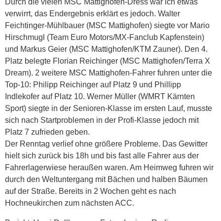
Durch die vielen MSC Mattighofen-Dress war ich etwas
verwirrt, das Endergebnis erklärt es jedoch. Walter
Feichtinger-Mühlbauer (MSC Mattighofen) siegte vor Mario
Hirschmugl (Team Euro Motors/MX-Fanclub Kapfenstein)
und Markus Geier (MSC Mattighofen/KTM Zauner). Den 4.
Platz belegte Florian Reichinger (MSC Mattighofen/Terra X
Dream). 2 weitere MSC Mattighofen-Fahrer fuhren unter die
Top-10: Philipp Reichinger auf Platz 9 und Phillipp
Indlekofer auf Platz 10. Werner Müller (WMRT Kärnten
Sport) siegte in der Senioren-Klasse im ersten Lauf, musste
sich nach Startproblemen in der Profi-Klasse jedoch mit
Platz 7 zufrieden geben.
Der Renntag verlief ohne größere Probleme. Das Gewitter
hielt sich zurück bis 18h und bis fast alle Fahrer aus der
Fahrerlagerwiese heraußen waren. Am Heimweg fuhren wir
durch den Weltuntergang mit Bächen und halben Bäumen
auf der Straße. Bereits in 2 Wochen geht es nach
Hochneukirchen zum nächsten ACC.