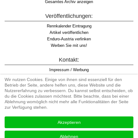
Gesamtes Archiv anzeigen
Veröffentlichungen:
Rennkalender Eintragung
Artikel veröffentlichen
Enduro-Austria verlinken
Werben Sie mit uns!
Kontakt:
Impressum / Werbung
Datenschutzinformation
Wir nutzen Cookies. Einige von ihnen sind essenziell für den
Informationspflicht WKO
Betrieb der Seite, andere helfen uns, diese Website und die
AGB
Nutzererfahrung zu verbessern. Du kannst selbst entscheiden, ob
du die Cookies zulassen möchtest. Bitte beachte, dass bei einer
Ablehnung womöglich nicht mehr alle Funktionalitäten der Seite
zur Verfügung stehen.
Begriff "Enduro" auf Wikipedia
Akzeptieren
#enduroaustria, #wirlebenenduro #enduroaustriaracingteam
Enduro-Austria, Enduro, Endurosport, Endurocross, Endurotraining,
Ablehnen
Endurotouren, Endurorennen, Hardenduro, Extreme Enduro