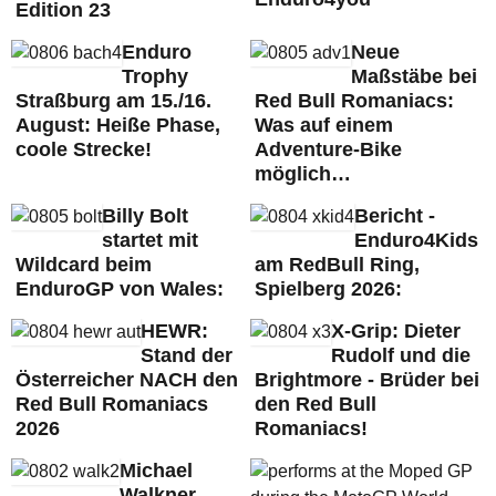
Edition 23
Enduro
Neue
Trophy
Maßstäbe bei
Straßburg am 15./16.
Red Bull Romaniacs:
August: Heiße Phase,
Was auf einem
coole Strecke!
Adventure-Bike
möglich…
Billy Bolt
Bericht -
startet mit
Enduro4Kids
Wildcard beim
am RedBull Ring,
EnduroGP von Wales:
Spielberg 2026:
HEWR:
X-Grip: Dieter
Stand der
Rudolf und die
Österreicher NACH den
Brightmore - Brüder bei
Red Bull Romaniacs
den Red Bull
2026
Romaniacs!
Michael
Walkner