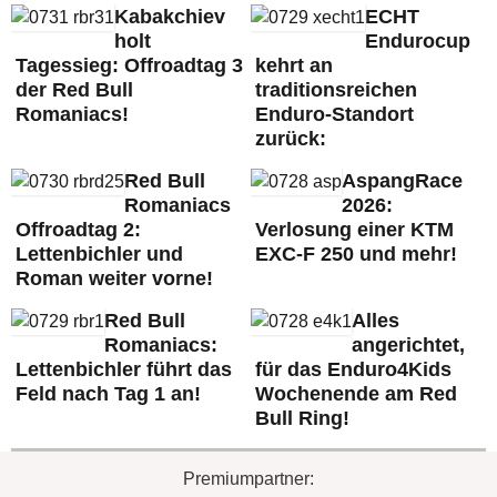
Kabakchiev
ECHT
holt
Endurocup
Tagessieg: Offroadtag 3
kehrt an
der Red Bull
traditionsreichen
Romaniacs!
Enduro-Standort
zurück:
Red Bull
AspangRace
Romaniacs
2026:
Offroadtag 2:
Verlosung einer KTM
Lettenbichler und
EXC-F 250 und mehr!
Roman weiter vorne!
Red Bull
Alles
Romaniacs:
angerichtet,
Lettenbichler führt das
für das Enduro4Kids
Feld nach Tag 1 an!
Wochenende am Red
Bull Ring!
Premiumpartner: