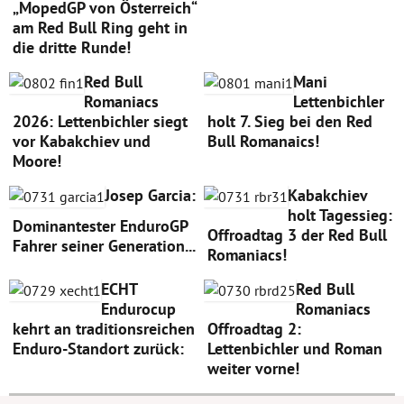
„MopedGP von Österreich“
am Red Bull Ring geht in
die dritte Runde!
Red Bull
Mani
Romaniacs
Lettenbichler
2026: Lettenbichler siegt
holt 7. Sieg bei den Red
vor Kabakchiev und
Bull Romanaics!
Moore!
Josep Garcia:
Kabakchiev
holt Tagessieg:
Dominantester EnduroGP
Offroadtag 3 der Red Bull
Fahrer seiner Generation...
Romaniacs!
ECHT
Red Bull
Endurocup
Romaniacs
kehrt an traditionsreichen
Offroadtag 2:
Enduro-Standort zurück:
Lettenbichler und Roman
weiter vorne!