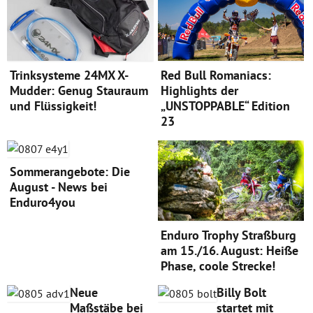
Trinksysteme 24MX X-
Red Bull Romaniacs:
Mudder: Genug Stauraum
Highlights der
und Flüssigkeit!
„UNSTOPPABLE“ Edition
23
Sommerangebote: Die
August - News bei
Enduro4you
Enduro Trophy Straßburg
am 15./16. August: Heiße
Phase, coole Strecke!
Neue
Billy Bolt
Maßstäbe bei
startet mit