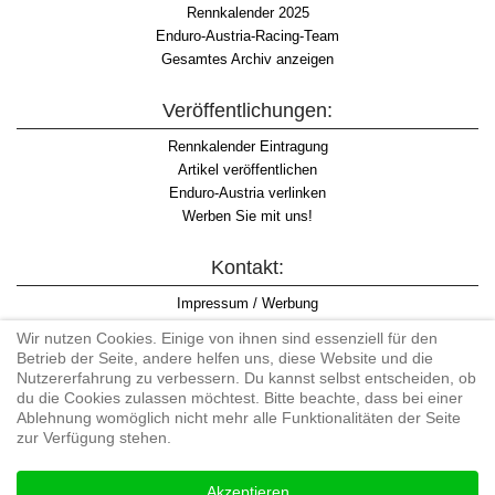
Rennkalender 2025
Enduro-Austria-Racing-Team
Gesamtes Archiv anzeigen
Veröffentlichungen:
Rennkalender Eintragung
Artikel veröffentlichen
Enduro-Austria verlinken
Werben Sie mit uns!
Kontakt:
Impressum / Werbung
Datenschutzinformation
Wir nutzen Cookies. Einige von ihnen sind essenziell für den
Informationspflicht WKO
Betrieb der Seite, andere helfen uns, diese Website und die
AGB
Nutzererfahrung zu verbessern. Du kannst selbst entscheiden, ob
du die Cookies zulassen möchtest. Bitte beachte, dass bei einer
Ablehnung womöglich nicht mehr alle Funktionalitäten der Seite
zur Verfügung stehen.
Begriff "Enduro" auf Wikipedia
Akzeptieren
#enduroaustria, #wirlebenenduro #enduroaustriaracingteam