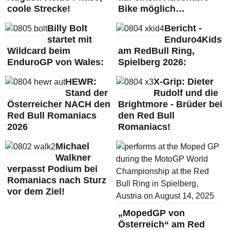
coole Strecke!
Bike möglich…
Billy Bolt
Bericht -
startet mit
Enduro4Kids
Wildcard beim
am RedBull Ring,
EnduroGP von Wales:
Spielberg 2026:
HEWR:
X-Grip: Dieter
Stand der
Rudolf und die
Österreicher NACH den
Brightmore - Brüder bei
Red Bull Romaniacs
den Red Bull
2026
Romaniacs!
Michael
Walkner
verpasst Podium bei
Romaniacs nach Sturz
vor dem Ziel!
„MopedGP von
Österreich“ am Red