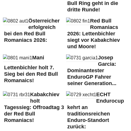
Bull Ring geht in die
dritte Runde!
Österreicher
Red Bull
erfolgreich
Romaniacs
bei den Red Bull
2026: Lettenbichler
Romaniacs 2026:
siegt vor Kabakchiev
und Moore!
Mani
Josep
Garcia:
Lettenbichler holt 7.
Dominantester
Sieg bei den Red Bull
EnduroGP Fahrer
Romanaics!
seiner Generation...
Kabakchiev
ECHT
holt
Endurocup
Tagessieg: Offroadtag 3
kehrt an
der Red Bull
traditionsreichen
Romaniacs!
Enduro-Standort
zurück: