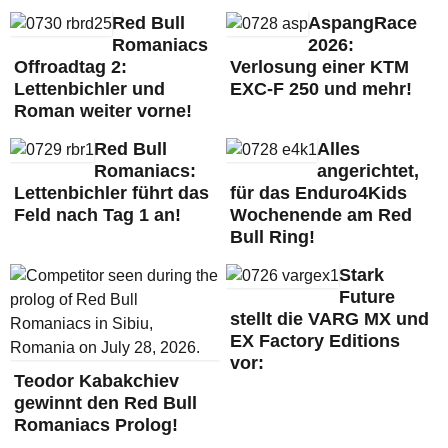
Red Bull
AspangRace
Romaniacs
2026:
Offroadtag 2:
Verlosung einer KTM
Lettenbichler und
EXC-F 250 und mehr!
Roman weiter vorne!
Red Bull
Alles
Romaniacs:
angerichtet,
Lettenbichler führt das
für das Enduro4Kids
Feld nach Tag 1 an!
Wochenende am Red
Bull Ring!
Stark
Future
stellt die VARG MX und
EX Factory Editions
vor:
Teodor Kabakchiev
gewinnt den Red Bull
Romaniacs Prolog!