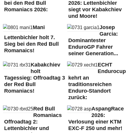
bei den Red Bull
2026: Lettenbichler
Romaniacs 2026:
siegt vor Kabakchiev
und Moore!
Mani
Josep
Garcia:
Lettenbichler holt 7.
Dominantester
Sieg bei den Red Bull
EnduroGP Fahrer
Romanaics!
seiner Generation...
Kabakchiev
ECHT
holt
Endurocup
Tagessieg: Offroadtag 3
kehrt an
der Red Bull
traditionsreichen
Romaniacs!
Enduro-Standort
zurück:
Red Bull
AspangRace
Romaniacs
2026:
Offroadtag 2:
Verlosung einer KTM
Lettenbichler und
EXC-F 250 und mehr!