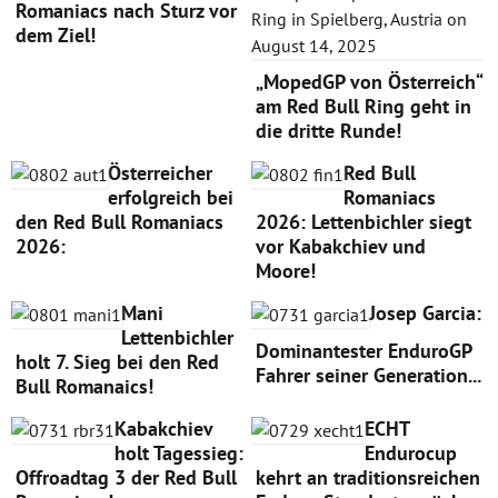
Romaniacs nach Sturz vor
dem Ziel!
„MopedGP von Österreich“
am Red Bull Ring geht in
die dritte Runde!
Österreicher
Red Bull
erfolgreich bei
Romaniacs
den Red Bull Romaniacs
2026: Lettenbichler siegt
2026:
vor Kabakchiev und
Moore!
Mani
Josep Garcia:
Lettenbichler
Dominantester EnduroGP
holt 7. Sieg bei den Red
Fahrer seiner Generation...
Bull Romanaics!
Kabakchiev
ECHT
holt Tagessieg:
Endurocup
Offroadtag 3 der Red Bull
kehrt an traditionsreichen