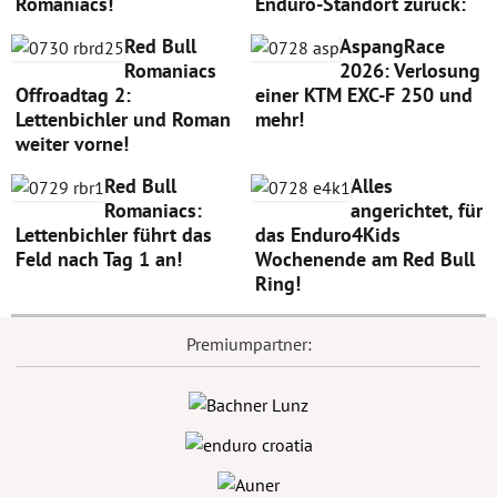
Romaniacs!
Enduro-Standort zurück:
Red Bull
AspangRace
Romaniacs
2026: Verlosung
Offroadtag 2:
einer KTM EXC-F 250 und
Lettenbichler und Roman
mehr!
weiter vorne!
Red Bull
Alles
Romaniacs:
angerichtet, für
Lettenbichler führt das
das Enduro4Kids
Feld nach Tag 1 an!
Wochenende am Red Bull
Ring!
Premiumpartner: