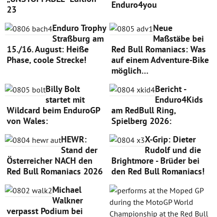
Enduro4you
23
Enduro Trophy
Neue
Straßburg am
Maßstäbe bei
15./16. August: Heiße
Red Bull Romaniacs: Was
Phase, coole Strecke!
auf einem Adventure-Bike
möglich…
Billy Bolt
Bericht -
startet mit
Enduro4Kids
Wildcard beim EnduroGP
am RedBull Ring,
von Wales:
Spielberg 2026:
HEWR:
X-Grip: Dieter
Stand der
Rudolf und die
Österreicher NACH den
Brightmore - Brüder bei
Red Bull Romaniacs 2026
den Red Bull Romaniacs!
Michael
Walkner
verpasst Podium bei