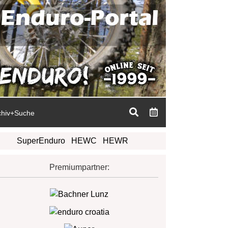
chiv+Suche
SuperEnduro
HEWC
HEWR
Premiumpartner: