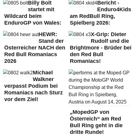
Billy Bolt
Bericht -
startet mit
Enduro4Kids
Wildcard beim
am RedBull Ring,
EnduroGP von Wales:
Spielberg 2026:
HEWR:
X-Grip: Dieter
Stand der
Rudolf und die
Österreicher NACH den
Brightmore - Brüder bei
Red Bull Romaniacs
den Red Bull
2026
Romaniacs!
Michael
Walkner
verpasst Podium bei
Romaniacs nach Sturz
vor dem Ziel!
„MopedGP von
Österreich“ am Red
Bull Ring geht in die
dritte Runde!