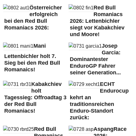
Österreicher
Red Bull
erfolgreich
Romaniacs
bei den Red Bull
2026: Lettenbichler
Romaniacs 2026:
siegt vor Kabakchiev
und Moore!
Mani
Josep
Garcia:
Lettenbichler holt 7.
Dominantester
Sieg bei den Red Bull
EnduroGP Fahrer
Romanaics!
seiner Generation...
Kabakchiev
ECHT
holt
Endurocup
Tagessieg: Offroadtag 3
kehrt an
der Red Bull
traditionsreichen
Romaniacs!
Enduro-Standort
zurück:
Red Bull
AspangRace
Romaniacs
2026: