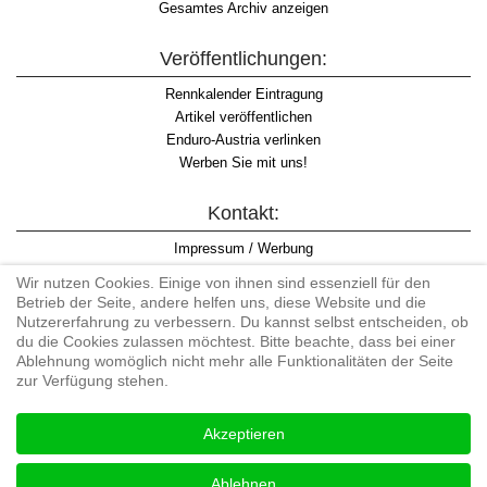
Gesamtes Archiv anzeigen
Veröffentlichungen:
Rennkalender Eintragung
Artikel veröffentlichen
Enduro-Austria verlinken
Werben Sie mit uns!
Kontakt:
Impressum / Werbung
Datenschutzinformation
Wir nutzen Cookies. Einige von ihnen sind essenziell für den
Informationspflicht WKO
Betrieb der Seite, andere helfen uns, diese Website und die
AGB
Nutzererfahrung zu verbessern. Du kannst selbst entscheiden, ob
du die Cookies zulassen möchtest. Bitte beachte, dass bei einer
Ablehnung womöglich nicht mehr alle Funktionalitäten der Seite
zur Verfügung stehen.
Begriff "Enduro" auf Wikipedia
Akzeptieren
#enduroaustria, #wirlebenenduro #enduroaustriaracingteam
Enduro-Austria, Enduro, Endurosport, Endurocross, Endurotraining,
Ablehnen
Endurotouren, Endurorennen, Hardenduro, Extreme Enduro