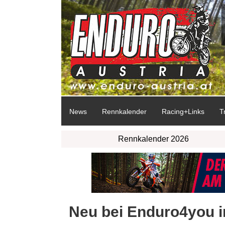
News
Rennkalender
Racing+Links
T
Rennkalender 2026
Neu bei Enduro4you 