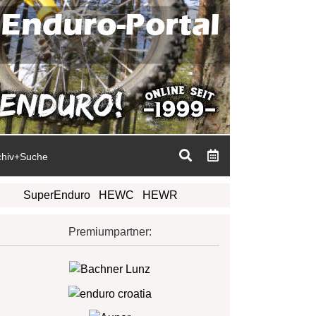
chiv+Suche
SuperEnduro
HEWC
HEWR
Premiumpartner: