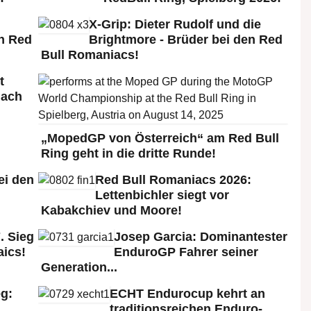
X-Grip: Dieter Rudolf und die
n Red
Brightmore - Brüder bei den Red
Bull Romaniacs!
t
nach
„MopedGP von Österreich“ am Red Bull
Ring geht in die dritte Runde!
ei den
Red Bull Romaniacs 2026:
:
Lettenbichler siegt vor
Kabakchiev und Moore!
. Sieg
Josep Garcia: Dominantester
aics!
EnduroGP Fahrer seiner
Generation...
g:
ECHT Endurocup kehrt an
traditionsreichen Enduro-