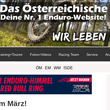
raining+Touren
Fotos+Videos
Racing Team
Service
Ar
ÖM
EM
WM
ISDE
im März!