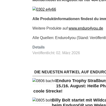
Alle Produktinformationen findest du imm
Weitere Produkte auf
www.enduro4you.de
Alle Quellen: Enduro4you (Stand: Veröffen
Details
Veröffentlicht: 02. März 2026
DIE NEUESTEN ARTIKEL AUF ENDURO
Enduro Trophy Straßbu
15./16. August: Heiße Ph
coole Strecke!
Billy Bolt startet mit Wildc
beim EnduroGP von Wales