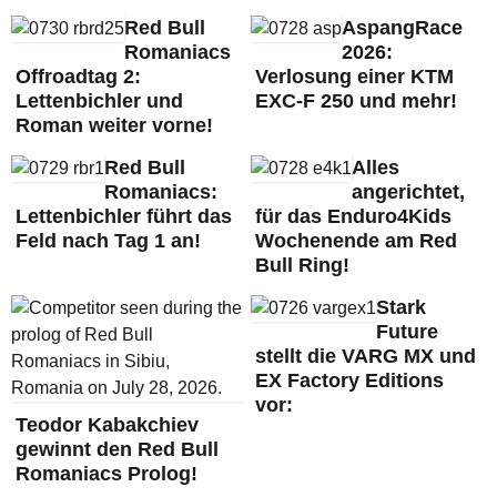
Red Bull
AspangRace
Romaniacs
2026:
Offroadtag 2:
Verlosung einer KTM
Lettenbichler und
EXC-F 250 und mehr!
Roman weiter vorne!
Red Bull
Alles
Romaniacs:
angerichtet,
Lettenbichler führt das
für das Enduro4Kids
Feld nach Tag 1 an!
Wochenende am Red
Bull Ring!
Stark
Future
stellt die VARG MX und
EX Factory Editions
vor:
Teodor Kabakchiev
gewinnt den Red Bull
Romaniacs Prolog!