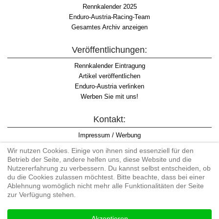
Rennkalender 2025
Enduro-Austria-Racing-Team
Gesamtes Archiv anzeigen
Veröffentlichungen:
Rennkalender Eintragung
Artikel veröffentlichen
Enduro-Austria verlinken
Werben Sie mit uns!
Kontakt:
Impressum / Werbung
Datenschutzinformation
Wir nutzen Cookies. Einige von ihnen sind essenziell für den
Informationspflicht WKO
Betrieb der Seite, andere helfen uns, diese Website und die
AGB
Nutzererfahrung zu verbessern. Du kannst selbst entscheiden, ob
du die Cookies zulassen möchtest. Bitte beachte, dass bei einer
Ablehnung womöglich nicht mehr alle Funktionalitäten der Seite
zur Verfügung stehen.
Begriff "Enduro" auf Wikipedia
Akzeptieren
#enduroaustria, #wirlebenenduro #enduroaustriaracingteam