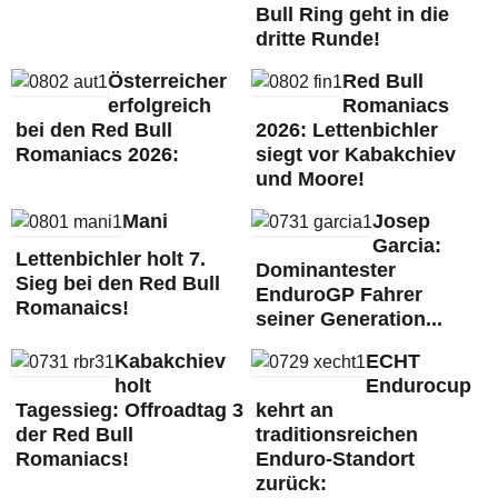
Bull Ring geht in die
dritte Runde!
Österreicher
Red Bull
erfolgreich
Romaniacs
bei den Red Bull
2026: Lettenbichler
Romaniacs 2026:
siegt vor Kabakchiev
und Moore!
Mani
Josep
Garcia:
Lettenbichler holt 7.
Dominantester
Sieg bei den Red Bull
EnduroGP Fahrer
Romanaics!
seiner Generation...
Kabakchiev
ECHT
holt
Endurocup
Tagessieg: Offroadtag 3
kehrt an
der Red Bull
traditionsreichen
Romaniacs!
Enduro-Standort
zurück: