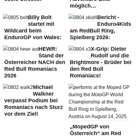
möglich…
Billy Bolt
Bericht -
startet mit
Enduro4Kids
Wildcard beim
am RedBull Ring,
EnduroGP von Wales:
Spielberg 2026:
HEWR:
X-Grip: Dieter
Stand der
Rudolf und die
Österreicher NACH den
Brightmore - Brüder bei
Red Bull Romaniacs
den Red Bull
2026
Romaniacs!
Michael
Walkner
verpasst Podium bei
Romaniacs nach Sturz
vor dem Ziel!
„MopedGP von
Österreich“ am Red