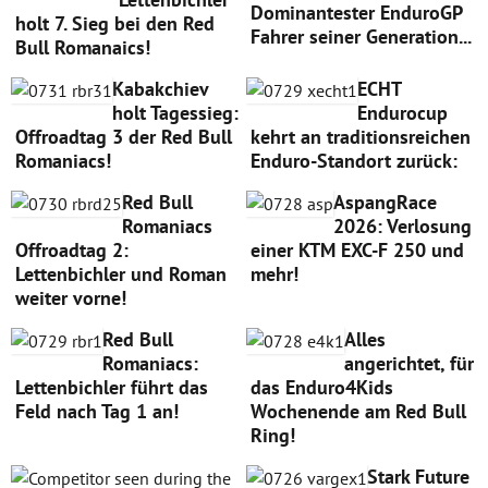
Dominantester EnduroGP
holt 7. Sieg bei den Red
Fahrer seiner Generation...
Bull Romanaics!
Kabakchiev
ECHT
holt Tagessieg:
Endurocup
Offroadtag 3 der Red Bull
kehrt an traditionsreichen
Romaniacs!
Enduro-Standort zurück:
Red Bull
AspangRace
Romaniacs
2026: Verlosung
Offroadtag 2:
einer KTM EXC-F 250 und
Lettenbichler und Roman
mehr!
weiter vorne!
Red Bull
Alles
Romaniacs:
angerichtet, für
Lettenbichler führt das
das Enduro4Kids
Feld nach Tag 1 an!
Wochenende am Red Bull
Ring!
Stark Future