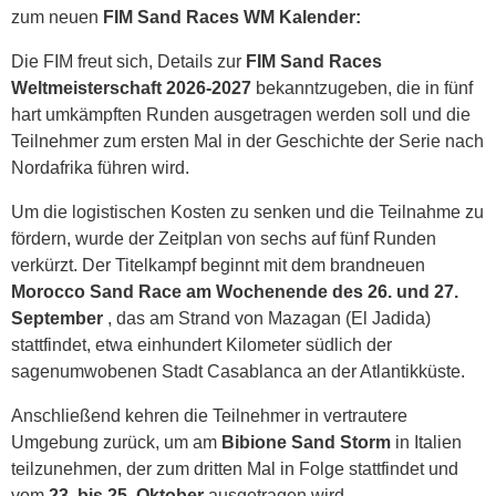
zum neuen
FIM Sand Races WM Kalender:
Die FIM freut sich, Details zur
FIM Sand Races
Weltmeisterschaft 2026-2027
bekanntzugeben, die in fünf
hart umkämpften Runden ausgetragen werden soll und die
Teilnehmer zum ersten Mal in der Geschichte der Serie nach
Nordafrika führen wird.
Um die logistischen Kosten zu senken und die Teilnahme zu
fördern, wurde der Zeitplan von sechs auf fünf Runden
verkürzt. Der Titelkampf beginnt mit dem brandneuen
Morocco Sand Race am Wochenende des 26. und 27.
September
, das am Strand von Mazagan (El Jadida)
stattfindet, etwa einhundert Kilometer südlich der
sagenumwobenen Stadt Casablanca an der Atlantikküste.
Anschließend kehren die Teilnehmer in vertrautere
Umgebung zurück, um am
Bibione Sand Storm
in Italien
teilzunehmen, der zum dritten Mal in Folge stattfindet und
vom
23. bis 25. Oktober
ausgetragen wird.