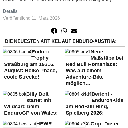
Details
Veröffentlicht: 11. März 2026
DIE NEUESTEN ARTIKEL AUF ENDURO-AUSTRIA:
Enduro
Neue
Trophy
Maßstäbe bei
Straßburg am 15./16.
Red Bull Romaniacs:
August: Heiße Phase,
Was auf einem
coole Strecke!
Adventure-Bike
möglich…
Billy Bolt
Bericht -
startet mit
Enduro4Kids
Wildcard beim
am RedBull Ring,
EnduroGP von Wales:
Spielberg 2026:
HEWR:
X-Grip: Dieter