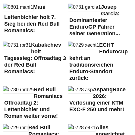
Mani
Josep
Garcia:
Lettenbichler holt 7.
Dominantester
Sieg bei den Red Bull
EnduroGP Fahrer
Romanaics!
seiner Generation...
Kabakchiev
ECHT
holt
Endurocup
Tagessieg: Offroadtag 3
kehrt an
der Red Bull
traditionsreichen
Romaniacs!
Enduro-Standort
zurück:
Red Bull
AspangRace
Romaniacs
2026:
Offroadtag 2:
Verlosung einer KTM
Lettenbichler und
EXC-F 250 und mehr!
Roman weiter vorne!
Red Bull
Alles
Romaniacs:
angerichtet,