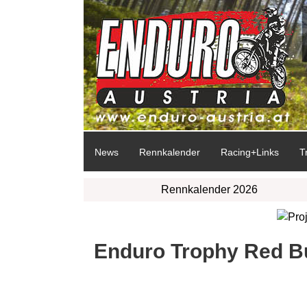
News
Rennkalender
Racing+Links
T
Rennkalender 2026
Enduro Trophy Red Bul