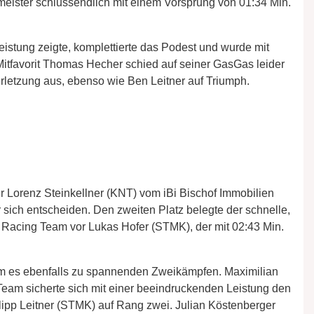
meister schlussendlich mit einem Vorsprung von 01:34 Min.
Leistung zeigte, komplettierte das Podest und wurde mit
 Mitfavorit Thomas Hecher schied auf seiner GasGas leider
erletzung aus, ebenso wie Ben Leitner auf Triumph.
 Lorenz Steinkellner (KNT) vom iBi Bischof Immobilien
sich entscheiden. Den zweiten Platz belegte der schnelle,
acing Team vor Lukas Hofer (STMK), der mit 02:43 Min.
m es ebenfalls zu spannenden Zweikämpfen. Maximilian
am sicherte sich mit einer beeindruckenden Leistung den
lipp Leitner (STMK) auf Rang zwei. Julian Köstenberger