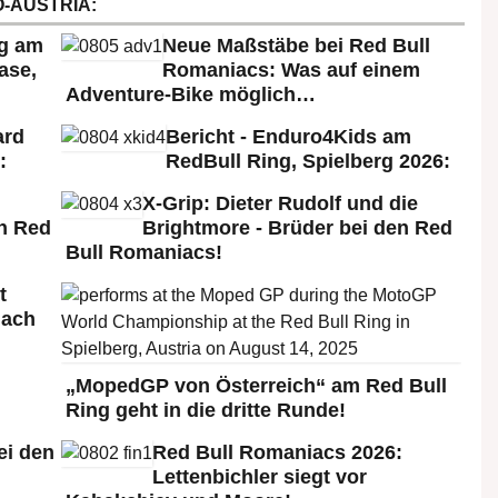
-AUSTRIA:
rg am
Neue Maßstäbe bei Red Bull
ase,
Romaniacs: Was auf einem
Adventure-Bike möglich…
ard
Bericht - Enduro4Kids am
:
RedBull Ring, Spielberg 2026:
X-Grip: Dieter Rudolf und die
n Red
Brightmore - Brüder bei den Red
Bull Romaniacs!
t
nach
„MopedGP von Österreich“ am Red Bull
Ring geht in die dritte Runde!
ei den
Red Bull Romaniacs 2026:
:
Lettenbichler siegt vor