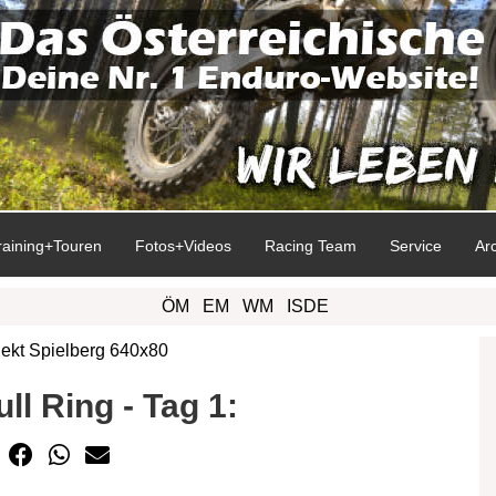
raining+Touren
Fotos+Videos
Racing Team
Service
Ar
ÖM
EM
WM
ISDE
l Ring - Tag 1: