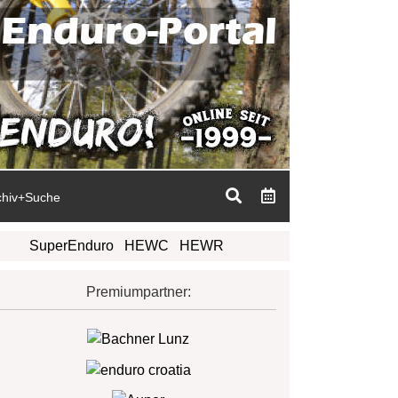
chiv+Suche
SuperEnduro
HEWC
HEWR
Premiumpartner: