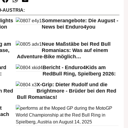
-AUSTRIA:
lights
Sommerangebote: Die August -
ion
News bei Enduro4you
rg am
Neue Maßstäbe bei Red Bull
ase,
Romaniacs: Was auf einem
Adventure-Bike möglich…
ard
Bericht - Enduro4Kids am
:
RedBull Ring, Spielberg 2026:
X-Grip: Dieter Rudolf und die
n Red
Brightmore - Brüder bei den Red
Bull Romaniacs!
t
nach