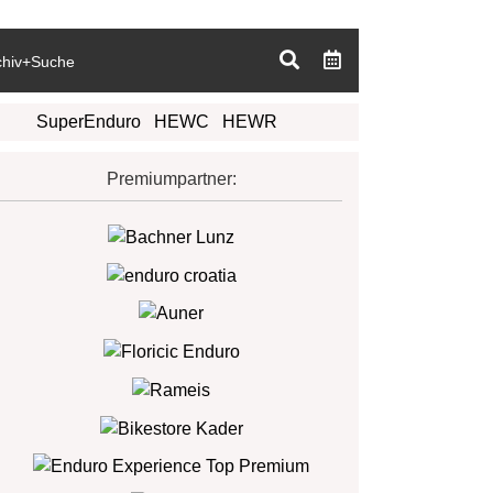
chiv+Suche
SuperEnduro
HEWC
HEWR
Premiumpartner: