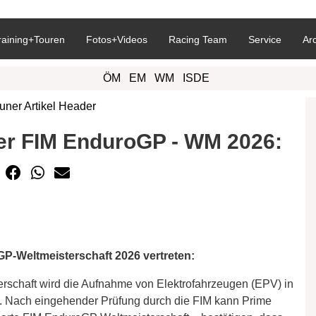
raining+Touren
Fotos+Videos
Racing Team
Service
Ar
ÖM
EM
WM
ISDE
der FIM EnduroGP - WM 2026:
GP-Weltmeisterschaft 2026 vertreten:
schaft wird die Aufnahme von Elektrofahrzeugen (EPV) in
 Nach eingehender Prüfung durch die FIM kann Prime