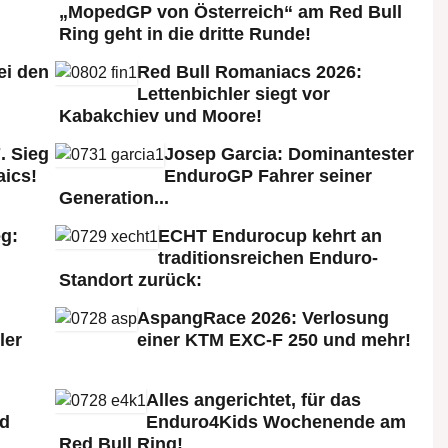
„MopedGP von Österreich“ am Red Bull
Ring geht in die dritte Runde!
ei den
Red Bull Romaniacs 2026:
:
Lettenbichler siegt vor
Kabakchiev und Moore!
. Sieg
Josep Garcia: Dominantester
aics!
EnduroGP Fahrer seiner
Generation...
g:
ECHT Endurocup kehrt an
traditionsreichen Enduro-
Standort zurück:
AspangRace 2026: Verlosung
ler
einer KTM EXC-F 250 und mehr!
Alles angerichtet, für das
ld
Enduro4Kids Wochenende am
Red Bull Ring!