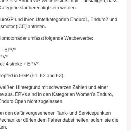
uarte FIM EnduroGP Weltmeisterschaft – bestätigen, dass
tegorie startberechtigt sein werden.
uroGP und ihren Unterkategorien Enduro1, Enduro2 und
motor (ICE) antreten.
lomotorräder umfasst folgende Wettbewerbe:
e + EPV*
EPV*
cc 4 stroke + EPV*
ccepted in EGP (E1, E2 and E3).
weißen Hintergrund mit schwarzen Zahlen und einer
sse aus. EPVs sind in den Kategorien Women's Enduro,
Enduro Open nicht zugelassen.
 an den dafür vorgesehenen Tank- und Servicepunkten
chaniker dürfen dem Fahrer dabei helfen, sofern sie die
ten.