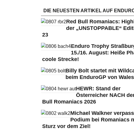
DIE NEUESTEN ARTIKEL AUF ENDURO
Red Bull Romaniacs: High
der „UNSTOPPABLE“ Edit
23
Enduro Trophy Straßbu
15./16. August: Heiße Ph
coole Strecke!
Billy Bolt startet mit Wildc
beim EnduroGP von Wales
HEWR: Stand der
Österreicher NACH de
Bull Romaniacs 2026
Michael Walkner verpass
Podium bei Romaniacs 
Sturz vor dem Ziel!