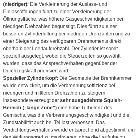
(niedriger):
Die Verkleinerung der Auslass- und
Einlassöffnungen führt zu einer Verkleinerung der
Öffnungsfläche, was höhere Gasgeschwindigkeiten bei
niedrigen Drehzahlen begünstigt. Dies führt zu einer
besseren Zylinderfüllung bei niedrigen Drehzahlen und zu
einer Steigerung des verfügbaren Drehmoments direkt
oberhalb der Leerlaufdrehzahl. Der Zylinder ist somit
speziell ausgelegt, wobei die Steuerzeiten so gewählt
wurden, dass das Ansprechverhalten gegenüber der
Durchzugskraft priorisiert wird.
Spezieller Zylinderkopf:
Die Geometrie der Brennkammer
wurde entwickelt, um die Verbrennungseffizienz bei
niedrigen und mittleren Drehzahlen zu steigern.
Insbesondere erzeugt der
sehr ausgedehnte Squish-
Bereich („lange Zone“)
eine hohe Turbulenz des
Gemischs, was die Verbrennungsgeschwindigkeit und die
Zündstabilität auch bei Teillast verbessert. Das
Verdichtungsverhältnis wurde entsprechend abgestimmt, um
den Wirkungsgrad zu maximieren, ohne die Laufruhe zu