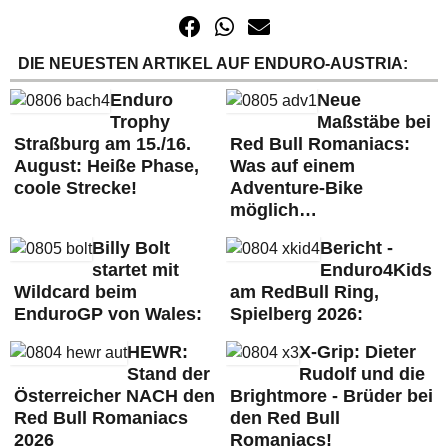
DIE NEUESTEN ARTIKEL AUF ENDURO-AUSTRIA:
Enduro
Neue
Trophy
Maßstäbe bei
Straßburg am 15./16.
Red Bull Romaniacs:
August: Heiße Phase,
Was auf einem
coole Strecke!
Adventure-Bike
möglich…
Billy Bolt
Bericht -
startet mit
Enduro4Kids
Wildcard beim
am RedBull Ring,
EnduroGP von Wales:
Spielberg 2026:
HEWR:
X-Grip: Dieter
Stand der
Rudolf und die
Österreicher NACH den
Brightmore - Brüder bei
Red Bull Romaniacs
den Red Bull
2026
Romaniacs!