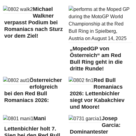
Michael
Walkner
verpasst Podium bei
Romaniacs nach Sturz
vor dem Ziel!
„MopedGP von
Österreich“ am Red
Bull Ring geht in die
dritte Runde!
Österreicher
Red Bull
erfolgreich
Romaniacs
bei den Red Bull
2026: Lettenbichler
Romaniacs 2026:
siegt vor Kabakchiev
und Moore!
Mani
Josep
Garcia:
Lettenbichler holt 7.
Dominantester
Sieg bei den Red Bull