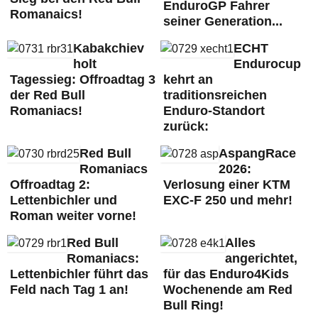
EnduroGP Fahrer
Romanaics!
seiner Generation...
Kabakchiev
ECHT
holt
Endurocup
Tagessieg: Offroadtag 3
kehrt an
der Red Bull
traditionsreichen
Romaniacs!
Enduro-Standort
zurück:
Red Bull
AspangRace
Romaniacs
2026:
Offroadtag 2:
Verlosung einer KTM
Lettenbichler und
EXC-F 250 und mehr!
Roman weiter vorne!
Red Bull
Alles
Romaniacs:
angerichtet,
Lettenbichler führt das
für das Enduro4Kids
Feld nach Tag 1 an!
Wochenende am Red
Bull Ring!