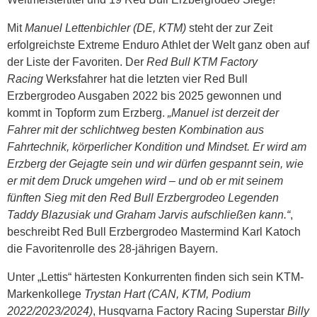
Mit
Manuel Lettenbichler (DE, KTM)
steht der zur Zeit
erfolgreichste Extreme Enduro Athlet der Welt ganz oben auf
der Liste der Favoriten. Der
Red Bull KTM Factory
Racing
Werksfahrer hat die letzten vier Red Bull
Erzbergrodeo Ausgaben 2022 bis 2025 gewonnen und
kommt in Topform zum Erzberg.
„Manuel ist derzeit der
Fahrer mit der schlichtweg besten Kombination aus
Fahrtechnik, körperlicher Kondition und Mindset. Er wird am
Erzberg der Gejagte sein und wir dürfen gespannt sein, wie
er mit dem Druck umgehen wird – und ob er mit seinem
fünften Sieg mit den Red Bull Erzbergrodeo Legenden
Taddy Blazusiak und Graham Jarvis aufschließen kann.“
,
beschreibt Red Bull Erzbergrodeo Mastermind Karl Katoch
die Favoritenrolle des 28-jährigen Bayern.
Unter „Lettis“ härtesten Konkurrenten finden sich sein KTM-
Markenkollege
Trystan Hart (CAN, KTM, Podium
2022/2023/2024)
, Husqvarna Factory Racing Superstar
Billy