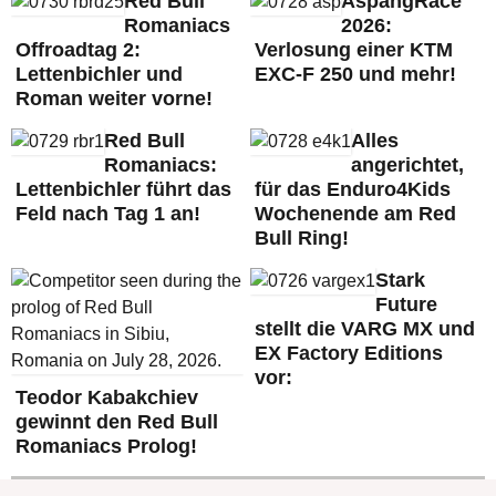
Red Bull
AspangRace
Romaniacs
2026:
Offroadtag 2:
Verlosung einer KTM
Lettenbichler und
EXC-F 250 und mehr!
Roman weiter vorne!
Red Bull
Alles
Romaniacs:
angerichtet,
Lettenbichler führt das
für das Enduro4Kids
Feld nach Tag 1 an!
Wochenende am Red
Bull Ring!
Stark
Future
stellt die VARG MX und
EX Factory Editions
vor:
Teodor Kabakchiev
gewinnt den Red Bull
Romaniacs Prolog!