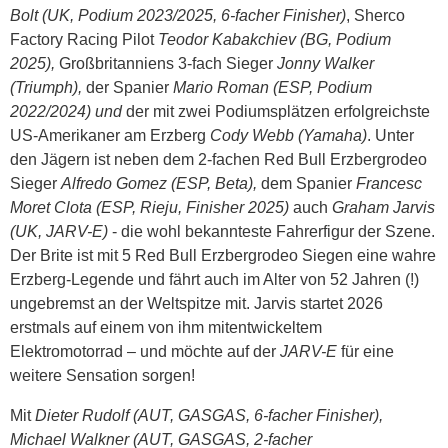
Bolt (UK, Podium 2023/2025, 6-facher Finisher)
, Sherco
Factory Racing Pilot
Teodor Kabakchiev (BG, Podium
2025),
Großbritanniens 3-fach Sieger
Jonny Walker
(Triumph),
der Spanier
Mario Roman (ESP, Podium
2022/2024) und
der mit zwei Podiumsplätzen erfolgreichste
US-Amerikaner am Erzberg
Cody Webb (Yamaha)
. Unter
den Jägern ist neben dem 2-fachen Red Bull Erzbergrodeo
Sieger
Alfredo Gomez (ESP, Beta),
dem Spanier
Francesc
Moret Clota (ESP, Rieju, Finisher 2025)
auch
Graham Jarvis
(UK, JARV-E)
- die wohl bekannteste Fahrerfigur der Szene.
Der Brite ist mit 5 Red Bull Erzbergrodeo Siegen eine wahre
Erzberg-Legende und fährt auch im Alter von 52 Jahren (!)
ungebremst an der Weltspitze mit. Jarvis startet 2026
erstmals auf einem von ihm mitentwickeltem
Elektromotorrad – und möchte auf der
JARV-E
für eine
weitere Sensation sorgen!
Mit
Dieter Rudolf (AUT, GASGAS, 6-facher Finisher),
Michael Walkner (AUT, GASGAS, 2-facher