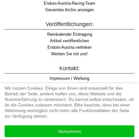
Enduro-Austria-Racing-Team
Gesamtes Archiv anzeigen
Veröffentlichungen:
Rennkalender Eintragung
Artikel veröffentlichen
Enduro-Austria verlinken
Werben Sie mit uns!
Kontakt:
Impressum / Werbung
Datenschutzinformation
Wir nutzen Cookies. Einige von ihnen sind essenziell für den
Informationspflicht WKO
Betrieb der Seite, andere helfen uns, diese Website und die
AGB
Nutzererfahrung zu verbessern. Du kannst selbst entscheiden, ob
du die Cookies zulassen möchtest. Bitte beachte, dass bei einer
Ablehnung womöglich nicht mehr alle Funktionalitäten der Seite
zur Verfügung stehen.
Begriff "Enduro" auf Wikipedia
Akzeptieren
#enduroaustria, #wirlebenenduro #enduroaustriaracingteam
Enduro-Austria, Enduro, Endurosport, Endurocross, Endurotraining,