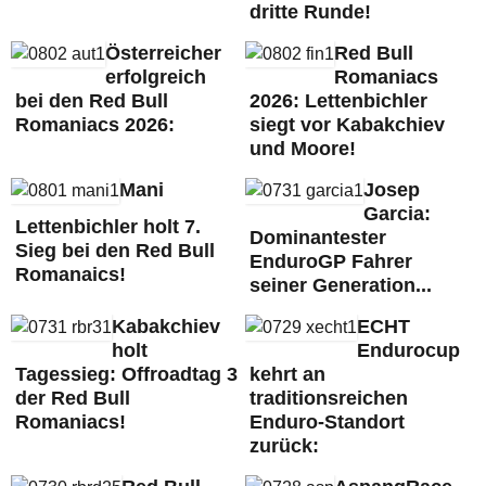
dritte Runde!
Österreicher
Red Bull
erfolgreich
Romaniacs
bei den Red Bull
2026: Lettenbichler
Romaniacs 2026:
siegt vor Kabakchiev
und Moore!
Mani
Josep
Garcia:
Lettenbichler holt 7.
Dominantester
Sieg bei den Red Bull
EnduroGP Fahrer
Romanaics!
seiner Generation...
Kabakchiev
ECHT
holt
Endurocup
Tagessieg: Offroadtag 3
kehrt an
der Red Bull
traditionsreichen
Romaniacs!
Enduro-Standort
zurück: