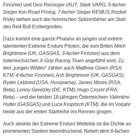
Finisher)
und
Ossi Reisinger (AUT, Stark VARG, 5-facher
Sieger Iron Road Prolog, 7-facher Sieger REMUS Rocket
Ride)
stehen auch die heimischen Spitzenfahrer am Start
des Red Bull Erzbergrodeo.
Dazu kommt eine ganze Phalanx an jungen und extrem
talentierten Extreme Enduro Piloten, die vom Briten
Mitch
Brightmore (UK, GASGAS, 3-facher Finisher)
aus dem
österreichischen
X-Grip Racing Team
angeführt wird. Zu
den „jungen Wilden“ zählen auch
Matthew Green (RSA,
KTM, 4-facher Finisher), Ash Brightmore (UK, GASGAS),
Ryder Leblond (USA, Husqvarna), James Moore (RSA,
Beta), Lenny Geretzky (DE, KTM), Hugo Crozet (FRA,
Beta)
– und die beiden 18-jährigen Österreichern
Valentino
Hutter (GASGAS)
und
Luca Kropitsch (KTM)
, die im Vorjahr
beide aus der ersten Startreihe ins Rennen gingen.
Auch abseits der Extreme Enduro Weltelite ist die Dichte an
prominenten Startern beeindruckend. Neben dem 8-fachen