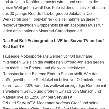
und auf allen Kanälen gepostet wird – und somit um die
ganze Welt gehen wird! Das Foto ist der ultimative Tribut an
das 30-jährige Red Bull Erzbergrodeo Jubiläum. Ob
Werksprofi oder Hobbyfahrer - die Teilnahme an diesem
rekordverdächtigen Gruppenfoto ist ein absolutes Muss für
jeden ambitionierten Motorrad-Offroadsportler!
Das Red Bull Erzbergrodeo LIVE bei ServusTV und auf
Red Bull TV
Tausende Motorsport-Fans werden vor Ort hautnahe
miterleben, wie sich die weltbesten Offroad-Athleten gegen
den mächtigen Erzberg und die wohl selektivste
Rennstrecke der Extreme Enduro Saison stellt. Wer das
außergewöhnliche Spektakel nicht live vor Ort miterleben
kann – auch 2026 wird das weltweit einzigartige Rennen mit
erweitertem Set-Up und großem Einsatz von Mensch und
Material live ab 12:50 Uhr bei
ServusTV
ON
und
ServusTV
. Moderator
Andreas Gröbl
und seine
Experten
Heinz Kinigadner und Stefan Nebel
werden durch