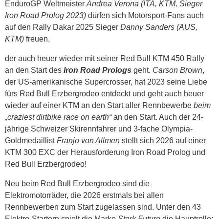
EnduroGP Weltmeister
Andrea Verona (ITA, KTM, Sieger
Iron Road Prolog 2023)
dürfen sich Motorsport-Fans auch
auf den Rally Dakar 2025 Sieger
Danny Sanders (AUS,
KTM)
freuen,
der auch heuer wieder mit seiner Red Bull KTM 450 Rally
an den Start des
Iron Road Prologs
geht.
Carson Brown
,
der US-amerikanische Supercrosser, hat 2023 seine Liebe
fürs Red Bull Erzbergrodeo entdeckt und geht auch heuer
wieder auf einer KTM an den Start aller Rennbewerbe
beim
„craziest dirtbike race on earth“
an den Start. Auch der 24-
jährige Schweizer Skirennfahrer und 3-fache Olympia-
Goldmedaillist
Franjo von Allmen
stellt sich 2026 auf einer
KTM 300 EXC der Herausforderung Iron Road Prolog und
Red Bull Erzbergrodeo!
Neu beim Red Bull Erzbergrodeo sind die
Elektromotorräder, die 2026 erstmals bei allen
Rennbewerben zum Start zugelassen sind. Unter den 43
Elektro-Startern spielt die Marke
Stark Future
die Hauptrolle: