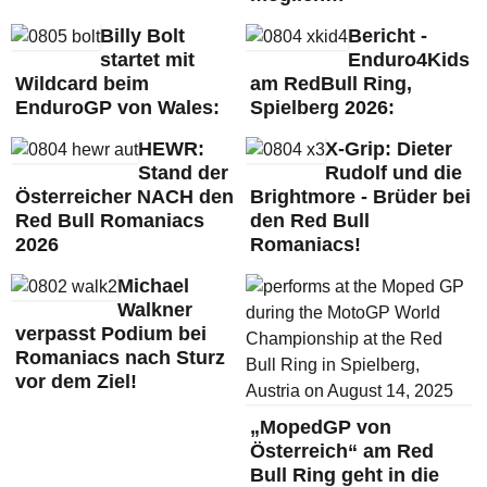
Billy Bolt
Bericht -
startet mit
Enduro4Kids
Wildcard beim
am RedBull Ring,
EnduroGP von Wales:
Spielberg 2026:
HEWR:
X-Grip: Dieter
Stand der
Rudolf und die
Österreicher NACH den
Brightmore - Brüder bei
Red Bull Romaniacs
den Red Bull
2026
Romaniacs!
Michael
Walkner
verpasst Podium bei
Romaniacs nach Sturz
vor dem Ziel!
„MopedGP von
Österreich“ am Red
Bull Ring geht in die