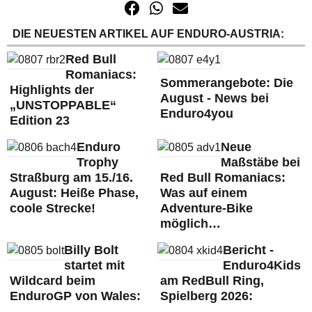
DIE NEUESTEN ARTIKEL AUF ENDURO-AUSTRIA:
Red Bull
Romaniacs:
Sommerangebote: Die
Highlights der
August - News bei
„UNSTOPPABLE“
Enduro4you
Edition 23
Enduro
Neue
Trophy
Maßstäbe bei
Straßburg am 15./16.
Red Bull Romaniacs:
August: Heiße Phase,
Was auf einem
coole Strecke!
Adventure-Bike
möglich…
Billy Bolt
Bericht -
startet mit
Enduro4Kids
Wildcard beim
am RedBull Ring,
EnduroGP von Wales:
Spielberg 2026: