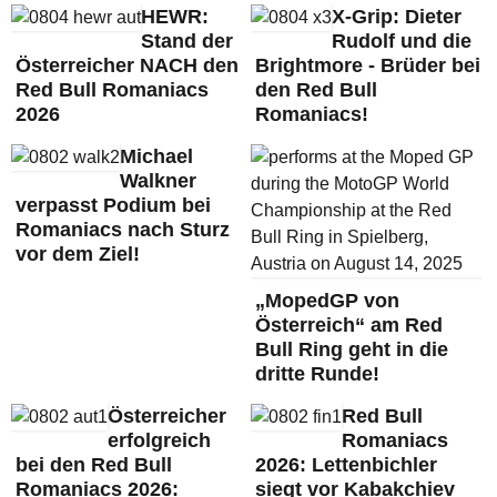
HEWR:
X-Grip: Dieter
Stand der
Rudolf und die
Österreicher NACH den
Brightmore - Brüder bei
Red Bull Romaniacs
den Red Bull
2026
Romaniacs!
Michael
Walkner
verpasst Podium bei
Romaniacs nach Sturz
vor dem Ziel!
„MopedGP von
Österreich“ am Red
Bull Ring geht in die
dritte Runde!
Österreicher
Red Bull
erfolgreich
Romaniacs
bei den Red Bull
2026: Lettenbichler
Romaniacs 2026:
siegt vor Kabakchiev