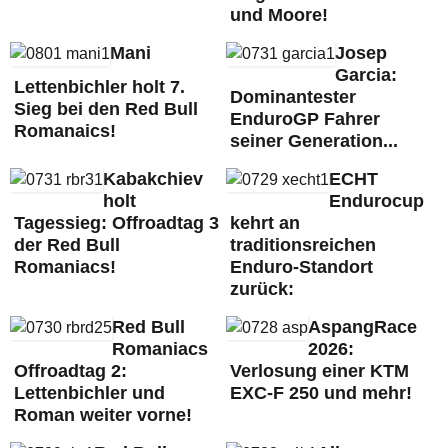
und Moore!
Mani
Josep
Garcia:
Lettenbichler holt 7.
Dominantester
Sieg bei den Red Bull
EnduroGP Fahrer
Romanaics!
seiner Generation...
Kabakchiev
ECHT
holt
Endurocup
Tagessieg: Offroadtag 3
kehrt an
der Red Bull
traditionsreichen
Romaniacs!
Enduro-Standort
zurück:
Red Bull
AspangRace
Romaniacs
2026:
Offroadtag 2:
Verlosung einer KTM
Lettenbichler und
EXC-F 250 und mehr!
Roman weiter vorne!