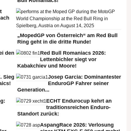
Bull Romaniacs!
t
nach
„MopedGP von Österreich“ am Red Bull
Ring geht in die dritte Runde!
ei den
Red Bull Romaniacs 2026:
:
Lettenbichler siegt vor
Kabakchiev und Moore!
. Sieg
Josep Garcia: Dominantester
aics!
EnduroGP Fahrer seiner
Generation...
g:
ECHT Endurocup kehrt an
traditionsreichen Enduro-
Standort zurück:
AspangRace 2026: Verlosung