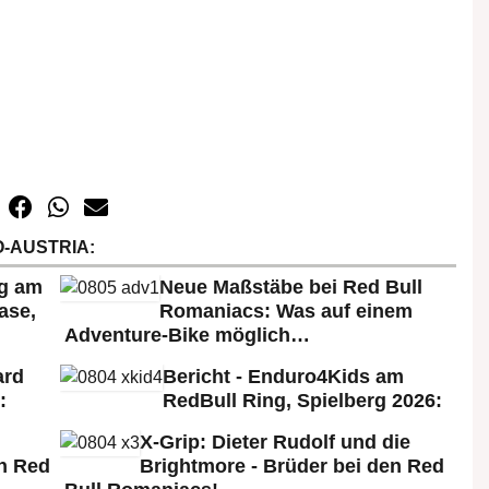
-AUSTRIA:
rg am
Neue Maßstäbe bei Red Bull
ase,
Romaniacs: Was auf einem
Adventure-Bike möglich…
ard
Bericht - Enduro4Kids am
:
RedBull Ring, Spielberg 2026:
X-Grip: Dieter Rudolf und die
n Red
Brightmore - Brüder bei den Red