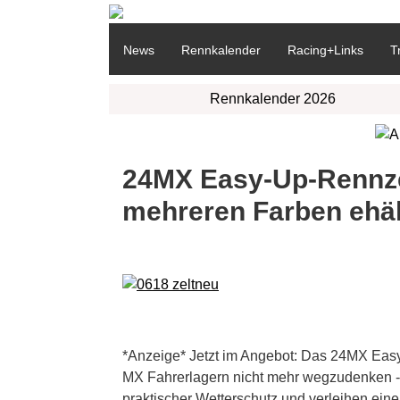
News
Rennkalender
Racing+Links
T
Rennkalender 2026
24MX Easy-Up-Rennze
mehreren Farben ehält
*Anzeige* Jetzt im Angebot: Das 24MX Easy
MX Fahrerlagern nicht mehr wegzudenken -
praktischer Wetterschutz und verleihen eine