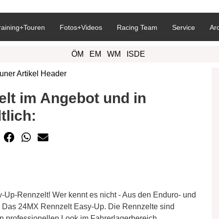
raining+Touren
Fotos+Videos
Racing Team
Service
Ar
ÖM
EM
WM
ISDE
lt im Angebot und in
lich:
-Up-Rennzelt! Wer kennt es nicht - Aus den Enduro- und
 Das 24MX Rennzelt Easy-Up. Die Rennzelte sind
n professionellen Look im Fahrerlagerbereich.