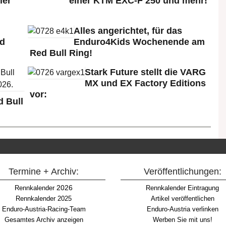
ler
einer KTM EXC-F 250 und mehr!
Alles angerichtet, für das
ld
Enduro4Kids Wochenende am
Red Bull Ring!
Stark Future stellt die VARG
MX und EX Factory Editions
vor:
 Bull
Termine + Archiv:
Veröffentlichungen:
2026
Rennkalender
Rennkalender Eintragung
Rennkalender 2025
Artikel veröffentlichen
Enduro-Austria-Racing-Team
Enduro-Austria verlinken
Gesamtes Archiv anzeigen
Werben Sie mit uns!