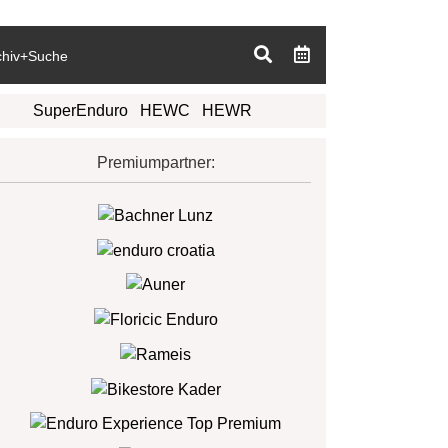
chiv+Suche
SuperEnduro
HEWC
HEWR
Premiumpartner: