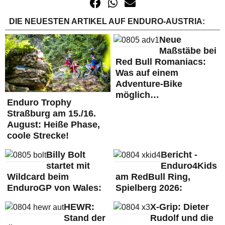
DIE NEUESTEN ARTIKEL AUF ENDURO-AUSTRIA:
Neue
Maßstäbe bei
Red Bull Romaniacs:
Was auf einem
Adventure-Bike
möglich…
Enduro Trophy
Straßburg am 15./16.
August: Heiße Phase,
coole Strecke!
Billy Bolt
Bericht -
startet mit
Enduro4Kids
Wildcard beim
am RedBull Ring,
EnduroGP von Wales:
Spielberg 2026:
HEWR:
X-Grip: Dieter
Stand der
Rudolf und die