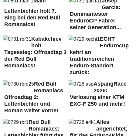
Mani
Josep
Garcia:
Lettenbichler holt 7.
Dominantester
Sieg bei den Red Bull
EnduroGP Fahrer
Romanaics!
seiner Generation...
Kabakchiev
ECHT
holt
Endurocup
Tagessieg: Offroadtag 3
kehrt an
der Red Bull
traditionsreichen
Romaniacs!
Enduro-Standort
zurück:
Red Bull
AspangRace
Romaniacs
2026:
Offroadtag 2:
Verlosung einer KTM
Lettenbichler und
EXC-F 250 und mehr!
Roman weiter vorne!
Red Bull
Alles
Romaniacs:
angerichtet,
Lettenbichler führt das
für das Enduro4Kids