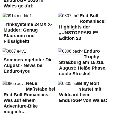
EnduroGP 2026 in
Wales gekürt:
Red Bull
Romaniacs:
Trinksysteme 24MX X-
Highlights der
Mudder: Genug
„UNSTOPPABLE“
Stauraum und
Edition 23
Flüssigkeit!
Enduro
Trophy
Sommerangebote: Die
Straßburg am 15./16.
August - News bei
August: Heiße Phase,
Enduro4you
coole Strecke!
Neue
Billy Bolt
Maßstäbe bei
startet mit
Red Bull Romaniacs:
Wildcard beim
Was auf einem
EnduroGP von Wales:
Adventure-Bike
möglich…