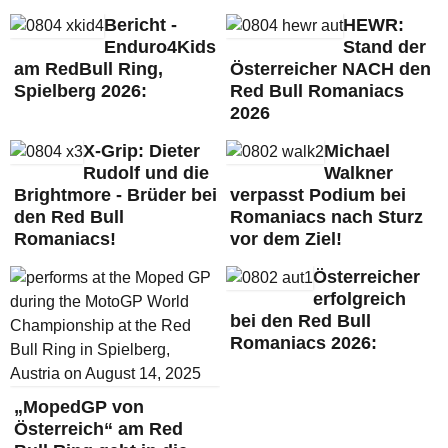
Bericht -
HEWR:
Enduro4Kids
Stand der
am RedBull Ring,
Österreicher NACH den
Spielberg 2026:
Red Bull Romaniacs
2026
X-Grip: Dieter
Michael
Rudolf und die
Walkner
Brightmore - Brüder bei
verpasst Podium bei
den Red Bull
Romaniacs nach Sturz
Romaniacs!
vor dem Ziel!
Österreicher
erfolgreich
bei den Red Bull
Romaniacs 2026:
„MopedGP von
Österreich“ am Red