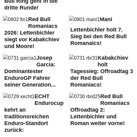
Bull Ring geht in die
dritte Runde!
Red Bull
Mani
Romaniacs
Lettenbichler holt 7.
2026: Lettenbichler
Sieg bei den Red Bull
siegt vor Kabakchiev
Romanaics!
und Moore!
Josep
Kabakchiev
Garcia:
holt
Dominantester
Tagessieg: Offroadtag 3
EnduroGP Fahrer
der Red Bull
seiner Generation...
Romaniacs!
ECHT
Red Bull
Endurocup
Romaniacs
kehrt an
Offroadtag 2:
traditionsreichen
Lettenbichler und
Enduro-Standort
Roman weiter vorne!
zurück: