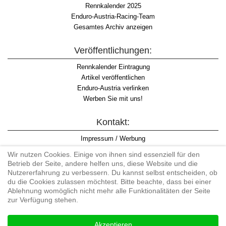
Rennkalender 2025
Enduro-Austria-Racing-Team
Gesamtes Archiv anzeigen
Veröffentlichungen:
Rennkalender Eintragung
Artikel veröffentlichen
Enduro-Austria verlinken
Werben Sie mit uns!
Kontakt:
Impressum / Werbung
Datenschutzinformation
Wir nutzen Cookies. Einige von ihnen sind essenziell für den
Informationspflicht WKO
Betrieb der Seite, andere helfen uns, diese Website und die
AGB
Nutzererfahrung zu verbessern. Du kannst selbst entscheiden, ob
du die Cookies zulassen möchtest. Bitte beachte, dass bei einer
Ablehnung womöglich nicht mehr alle Funktionalitäten der Seite
zur Verfügung stehen.
Begriff "Enduro" auf Wikipedia
Akzeptieren
#enduroaustria, #wirlebenenduro #enduroaustriaracingteam