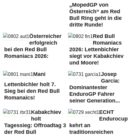
„MopedGP von
Österreich“ am Red
Bull Ring geht in die
dritte Runde!
Österreicher
Red Bull
erfolgreich
Romaniacs
bei den Red Bull
2026: Lettenbichler
Romaniacs 2026:
siegt vor Kabakchiev
und Moore!
Mani
Josep
Garcia:
Lettenbichler holt 7.
Dominantester
Sieg bei den Red Bull
EnduroGP Fahrer
Romanaics!
seiner Generation...
Kabakchiev
ECHT
holt
Endurocup
Tagessieg: Offroadtag 3
kehrt an
der Red Bull
traditionsreichen