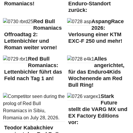
Romaniacs!
Enduro-Standort
zurück:
Red Bull
AspangRace
Romaniacs
2026:
Offroadtag 2:
Verlosung einer KTM
Lettenbichler und
EXC-F 250 und mehr!
Roman weiter vorne!
Red Bull
Alles
Romaniacs:
angerichtet,
Lettenbichler führt das
für das Enduro4Kids
Feld nach Tag 1 an!
Wochenende am Red
Bull Ring!
Stark
Future
stellt die VARG MX und
EX Factory Editions
vor:
Teodor Kabakchiev