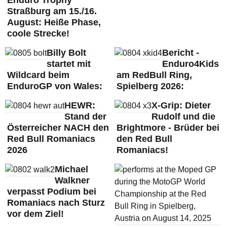
Enduro Trophy
Straßburg am 15./16.
August: Heiße Phase,
coole Strecke!
Billy Bolt
Bericht -
startet mit
Enduro4Kids
Wildcard beim
am RedBull Ring,
EnduroGP von Wales:
Spielberg 2026:
HEWR:
X-Grip: Dieter
Stand der
Rudolf und die
Österreicher NACH den
Brightmore - Brüder bei
Red Bull Romaniacs
den Red Bull
2026
Romaniacs!
Michael
Walkner
verpasst Podium bei
Romaniacs nach Sturz
vor dem Ziel!