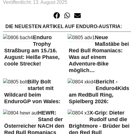
Veröffentlicht: 13. August 2025
DIE NEUESTEN ARTIKEL AUF ENDURO-AUSTRIA:
Enduro
Neue
Trophy
Maßstäbe bei
Straßburg am 15./16.
Red Bull Romaniacs:
August: Heiße Phase,
Was auf einem
coole Strecke!
Adventure-Bike
möglich…
Billy Bolt
Bericht -
startet mit
Enduro4Kids
Wildcard beim
am RedBull Ring,
EnduroGP von Wales:
Spielberg 2026:
HEWR:
X-Grip: Dieter
Stand der
Rudolf und die
Österreicher NACH den
Brightmore - Brüder bei
Red Bull Romaniacs
den Red Bull