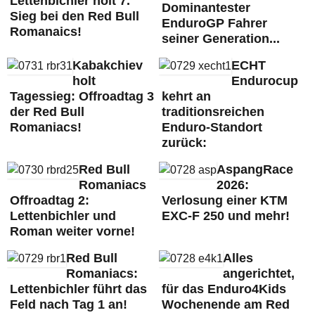
Lettenbichler holt 7.
Dominantester
Sieg bei den Red Bull
EnduroGP Fahrer
Romanaics!
seiner Generation...
Kabakchiev
ECHT
holt
Endurocup
Tagessieg: Offroadtag 3
kehrt an
der Red Bull
traditionsreichen
Romaniacs!
Enduro-Standort
zurück:
Red Bull
AspangRace
Romaniacs
2026:
Offroadtag 2:
Verlosung einer KTM
Lettenbichler und
EXC-F 250 und mehr!
Roman weiter vorne!
Red Bull
Alles
Romaniacs:
angerichtet,
Lettenbichler führt das
für das Enduro4Kids
Feld nach Tag 1 an!
Wochenende am Red