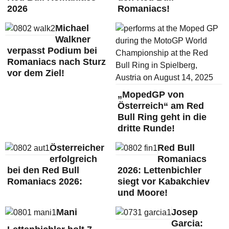
2026
Romaniacs!
Michael
Walkner
verpasst Podium bei
Romaniacs nach Sturz
vor dem Ziel!
„MopedGP von
Österreich“ am Red
Bull Ring geht in die
dritte Runde!
Österreicher
Red Bull
erfolgreich
Romaniacs
bei den Red Bull
2026: Lettenbichler
Romaniacs 2026:
siegt vor Kabakchiev
und Moore!
Mani
Josep
Garcia: