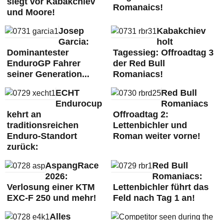
siegt vor Kabakchiev
Romanaics!
und Moore!
Josep
Kabakchiev
Garcia:
holt
Dominantester
Tagessieg: Offroadtag 3
EnduroGP Fahrer
der Red Bull
seiner Generation...
Romaniacs!
ECHT
Red Bull
Endurocup
Romaniacs
kehrt an
Offroadtag 2:
traditionsreichen
Lettenbichler und
Enduro-Standort
Roman weiter vorne!
zurück:
AspangRace
Red Bull
2026:
Romaniacs:
Verlosung einer KTM
Lettenbichler führt das
EXC-F 250 und mehr!
Feld nach Tag 1 an!
Alles