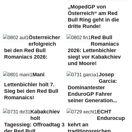
„MopedGP von
Österreich“ am Red
Bull Ring geht in die
dritte Runde!
Österreicher
Red Bull
erfolgreich
Romaniacs
bei den Red Bull
2026: Lettenbichler
Romaniacs 2026:
siegt vor Kabakchiev
und Moore!
Mani
Josep
Garcia:
Lettenbichler holt 7.
Dominantester
Sieg bei den Red Bull
EnduroGP Fahrer
Romanaics!
seiner Generation...
Kabakchiev
ECHT
holt
Endurocup
Tagessieg: Offroadtag 3
kehrt an
der Red Bull
traditionsreichen