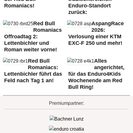
Romaniacs!
Enduro-Standort
zurück:
Red Bull
AspangRace
Romaniacs
2026:
Offroadtag 2:
Verlosung einer KTM
Lettenbichler und
EXC-F 250 und mehr!
Roman weiter vorne!
Red Bull
Alles
Romaniacs:
angerichtet,
Lettenbichler führt das
für das Enduro4Kids
Feld nach Tag 1 an!
Wochenende am Red
Bull Ring!
Premiumpartner: