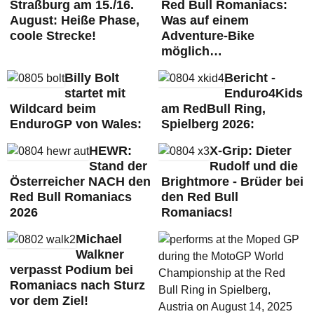
Straßburg am 15./16.
Red Bull Romaniacs:
August: Heiße Phase,
Was auf einem
coole Strecke!
Adventure-Bike
möglich…
Billy Bolt
Bericht -
startet mit
Enduro4Kids
Wildcard beim
am RedBull Ring,
EnduroGP von Wales:
Spielberg 2026:
HEWR:
X-Grip: Dieter
Stand der
Rudolf und die
Österreicher NACH den
Brightmore - Brüder bei
Red Bull Romaniacs
den Red Bull
2026
Romaniacs!
Michael
Walkner
verpasst Podium bei
Romaniacs nach Sturz
vor dem Ziel!