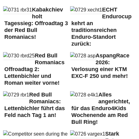
Kabakchiev
ECHT
holt
Endurocup
Tagessieg: Offroadtag 3
kehrt an
der Red Bull
traditionsreichen
Romaniacs!
Enduro-Standort
zurück:
Red Bull
AspangRace
Romaniacs
2026:
Offroadtag 2:
Verlosung einer KTM
Lettenbichler und
EXC-F 250 und mehr!
Roman weiter vorne!
Red Bull
Alles
Romaniacs:
angerichtet,
Lettenbichler führt das
für das Enduro4Kids
Feld nach Tag 1 an!
Wochenende am Red
Bull Ring!
Stark