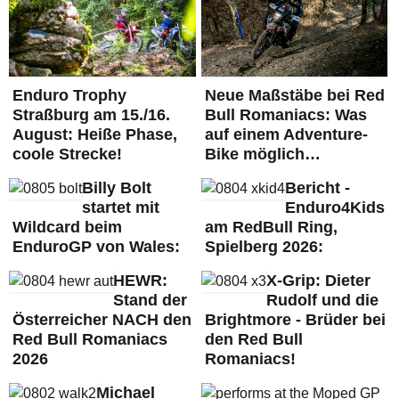
Enduro Trophy
Neue Maßstäbe bei Red
Straßburg am 15./16.
Bull Romaniacs: Was
August: Heiße Phase,
auf einem Adventure-
coole Strecke!
Bike möglich…
Billy Bolt
Bericht -
startet mit
Enduro4Kids
Wildcard beim
am RedBull Ring,
EnduroGP von Wales:
Spielberg 2026:
HEWR:
X-Grip: Dieter
Stand der
Rudolf und die
Österreicher NACH den
Brightmore - Brüder bei
Red Bull Romaniacs
den Red Bull
2026
Romaniacs!
Michael