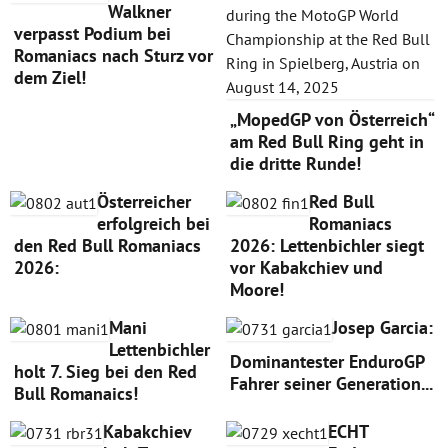
Walkner
verpasst Podium bei
Romaniacs nach Sturz vor
dem Ziel!
„MopedGP von Österreich“
am Red Bull Ring geht in
die dritte Runde!
Österreicher
Red Bull
erfolgreich bei
Romaniacs
den Red Bull Romaniacs
2026: Lettenbichler siegt
2026:
vor Kabakchiev und
Moore!
Mani
Josep Garcia:
Lettenbichler
Dominantester EnduroGP
holt 7. Sieg bei den Red
Fahrer seiner Generation...
Bull Romanaics!
Kabakchiev
ECHT