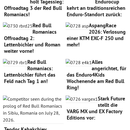
holt Tagessieg:
Endurocup
Offroadtag 3 der Red Bull
kehrt an traditionsreichen
Romaniacs!
Enduro-Standort zurück:
Red Bull
AspangRace
Romaniacs
2026: Verlosung
Offroadtag 2:
einer KTM EXC-F 250 und
Lettenbichler und Roman
mehr!
weiter vorne!
Red Bull
Alles
Romaniacs:
angerichtet, für
Lettenbichler führt das
das Enduro4Kids
Feld nach Tag 1 an!
Wochenende am Red Bull
Ring!
Stark Future
stellt die
VARG MX und EX Factory
Editions vor:
Teodor Kabakchiev