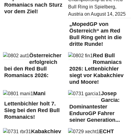
Romaniacs nach Sturz
vor dem Ziel!
„MopedGP von
Österreich“ am Red
Bull Ring geht in die
dritte Runde!
Österreicher
Red Bull
erfolgreich
Romaniacs
bei den Red Bull
2026: Lettenbichler
Romaniacs 2026:
siegt vor Kabakchiev
und Moore!
Mani
Josep
Garcia:
Lettenbichler holt 7.
Dominantester
Sieg bei den Red Bull
EnduroGP Fahrer
Romanaics!
seiner Generation...
Kabakchiev
ECHT