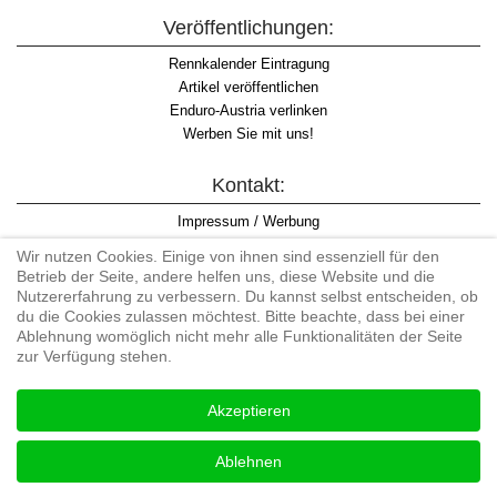
Veröffentlichungen:
Rennkalender Eintragung
Artikel veröffentlichen
Enduro-Austria verlinken
Werben Sie mit uns!
Kontakt:
Impressum / Werbung
Datenschutzinformation
Wir nutzen Cookies. Einige von ihnen sind essenziell für den
Informationspflicht WKO
Betrieb der Seite, andere helfen uns, diese Website und die
AGB
Nutzererfahrung zu verbessern. Du kannst selbst entscheiden, ob
du die Cookies zulassen möchtest. Bitte beachte, dass bei einer
Ablehnung womöglich nicht mehr alle Funktionalitäten der Seite
zur Verfügung stehen.
Begriff "Enduro" auf Wikipedia
Akzeptieren
#enduroaustria, #wirlebenenduro #enduroaustriaracingteam
Enduro-Austria, Enduro, Endurosport, Endurocross, Endurotraining,
Ablehnen
Endurotouren, Endurorennen, Hardenduro, Extreme Enduro