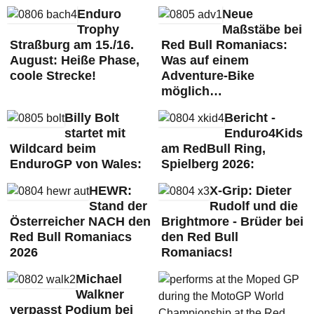
Enduro
Neue
Trophy
Maßstäbe bei
Straßburg am 15./16.
Red Bull Romaniacs:
August: Heiße Phase,
Was auf einem
coole Strecke!
Adventure-Bike
möglich…
Billy Bolt
Bericht -
startet mit
Enduro4Kids
Wildcard beim
am RedBull Ring,
EnduroGP von Wales:
Spielberg 2026:
HEWR:
X-Grip: Dieter
Stand der
Rudolf und die
Österreicher NACH den
Brightmore - Brüder bei
Red Bull Romaniacs
den Red Bull
2026
Romaniacs!
Michael
Walkner
verpasst Podium bei