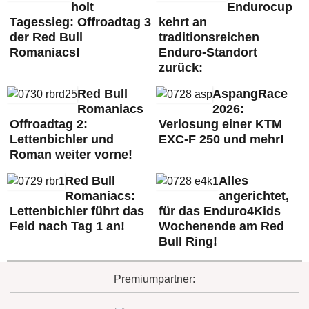
holt
Endurocup
Tagessieg: Offroadtag 3
kehrt an
der Red Bull
traditionsreichen
Romaniacs!
Enduro-Standort
zurück:
Red Bull
AspangRace
Romaniacs
2026:
Offroadtag 2:
Verlosung einer KTM
Lettenbichler und
EXC-F 250 und mehr!
Roman weiter vorne!
Red Bull
Alles
Romaniacs:
angerichtet,
Lettenbichler führt das
für das Enduro4Kids
Feld nach Tag 1 an!
Wochenende am Red
Bull Ring!
Premiumpartner: