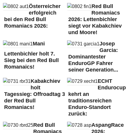
Österreicher
Red Bull
erfolgreich
Romaniacs
bei den Red Bull
2026: Lettenbichler
Romaniacs 2026:
siegt vor Kabakchiev
und Moore!
Mani
Josep
Garcia:
Lettenbichler holt 7.
Dominantester
Sieg bei den Red Bull
EnduroGP Fahrer
Romanaics!
seiner Generation...
Kabakchiev
ECHT
holt
Endurocup
Tagessieg: Offroadtag 3
kehrt an
der Red Bull
traditionsreichen
Romaniacs!
Enduro-Standort
zurück:
Red Bull
AspangRace
Romaniacs
2026: