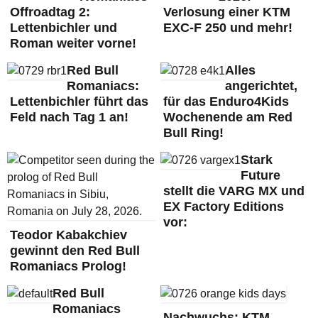
Offroadtag 2:
Verlosung einer KTM
Lettenbichler und
EXC-F 250 und mehr!
Roman weiter vorne!
Red Bull
Alles
Romaniacs:
angerichtet,
Lettenbichler führt das
für das Enduro4Kids
Feld nach Tag 1 an!
Wochenende am Red
Bull Ring!
Stark
Future
stellt die VARG MX und
EX Factory Editions
vor:
Teodor Kabakchiev
gewinnt den Red Bull
Romaniacs Prolog!
Red Bull
Romaniacs
Nachwuchs: KTM