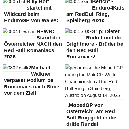
Billy Bolt
Bericht -
startet mit
Enduro4Kids
Wildcard beim
am RedBull Ring,
EnduroGP von Wales:
Spielberg 2026:
HEWR:
X-Grip: Dieter
Stand der
Rudolf und die
Österreicher NACH den
Brightmore - Brüder bei
Red Bull Romaniacs
den Red Bull
2026
Romaniacs!
Michael
Walkner
verpasst Podium bei
Romaniacs nach Sturz
vor dem Ziel!
„MopedGP von
Österreich“ am Red
Bull Ring geht in die
dritte Runde!