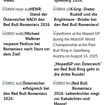
Wales:
Spielberg 2026:
HEWR:
X-Grip: Dieter
Stand der
Rudolf und die
Österreicher NACH den
Brightmore - Brüder bei
Red Bull Romaniacs 2026
den Red Bull Romaniacs!
Michael
Walkner
verpasst Podium bei
Romaniacs nach Sturz vor
dem Ziel!
„MopedGP von Österreich“
am Red Bull Ring geht in
die dritte Runde!
Österreicher
Red Bull
erfolgreich bei
Romaniacs
den Red Bull Romaniacs
2026: Lettenbichler siegt
2026:
vor Kabakchiev und
Moore!