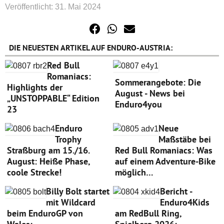
Veröffentlicht: 31. Mai 2024
DIE NEUESTEN ARTIKEL AUF ENDURO-AUSTRIA:
Red Bull
Romaniacs:
Sommerangebote: Die
Highlights der
August - News bei
„UNSTOPPABLE“ Edition
Enduro4you
23
Enduro
Neue
Trophy
Maßstäbe bei
Straßburg am 15./16.
Red Bull Romaniacs: Was
August: Heiße Phase,
auf einem Adventure-Bike
coole Strecke!
möglich…
Billy Bolt startet
Bericht -
mit Wildcard
Enduro4Kids
beim EnduroGP von
am RedBull Ring,