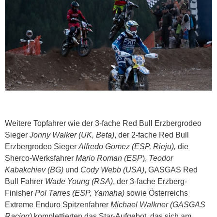
Weitere Topfahrer wie der 3-fache Red Bull Erzbergrodeo
Sieger
Jonny Walker (UK, Beta)
, der 2-fache Red Bull
Erzbergrodeo Sieger
Alfredo Gomez (ESP, Rieju),
die
Sherco-Werksfahrer
Mario Roman (ESP
),
Teodor
Kabakchiev (BG)
und
Cody Webb (USA)
, GASGAS Red
Bull Fahrer
Wade Young (RSA)
, der 3-fache Erzberg-
Finisher
Pol Tarres (ESP, Yamaha)
sowie Österreichs
Extreme Enduro Spitzenfahrer
Michael Walkner (GASGAS
Racing)
komplettierten das Star-Aufgebot, das sich am