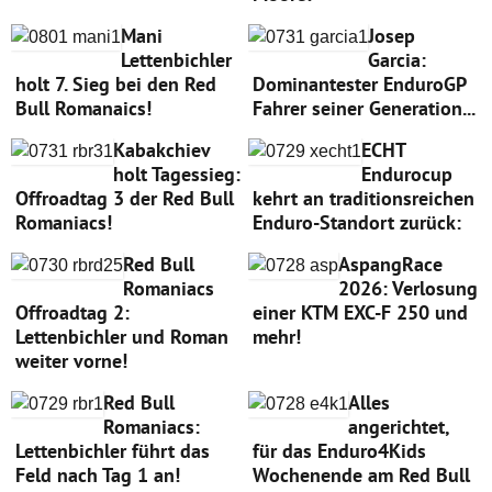
Mani
Josep
Lettenbichler
Garcia:
holt 7. Sieg bei den Red
Dominantester EnduroGP
Bull Romanaics!
Fahrer seiner Generation...
Kabakchiev
ECHT
holt Tagessieg:
Endurocup
Offroadtag 3 der Red Bull
kehrt an traditionsreichen
Romaniacs!
Enduro-Standort zurück:
Red Bull
AspangRace
Romaniacs
2026: Verlosung
Offroadtag 2:
einer KTM EXC-F 250 und
Lettenbichler und Roman
mehr!
weiter vorne!
Red Bull
Alles
Romaniacs:
angerichtet,
Lettenbichler führt das
für das Enduro4Kids
Feld nach Tag 1 an!
Wochenende am Red Bull