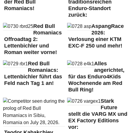
der Red Bull
traditionsreichen
Romaniacs!
Enduro-Standort
zurück:
Red Bull
AspangRace
Romaniacs
2026:
Offroadtag 2:
Verlosung einer KTM
Lettenbichler und
EXC-F 250 und mehr!
Roman weiter vorne!
Red Bull
Alles
Romaniacs:
angerichtet,
Lettenbichler führt das
für das Enduro4Kids
Feld nach Tag 1 an!
Wochenende am Red
Bull Ring!
Stark
Future
stellt die VARG MX und
EX Factory Editions
vor:
Teodor Kabakchiev