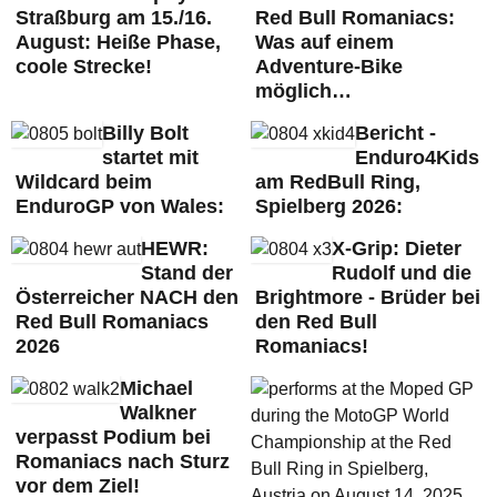
Straßburg am 15./16.
Red Bull Romaniacs:
August: Heiße Phase,
Was auf einem
coole Strecke!
Adventure-Bike
möglich…
Billy Bolt
Bericht -
startet mit
Enduro4Kids
Wildcard beim
am RedBull Ring,
EnduroGP von Wales:
Spielberg 2026:
HEWR:
X-Grip: Dieter
Stand der
Rudolf und die
Österreicher NACH den
Brightmore - Brüder bei
Red Bull Romaniacs
den Red Bull
2026
Romaniacs!
Michael
Walkner
verpasst Podium bei
Romaniacs nach Sturz
vor dem Ziel!