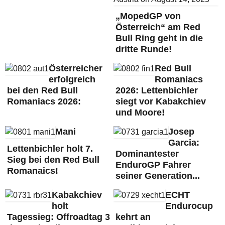
„MopedGP von
Österreich“ am Red
Bull Ring geht in die
dritte Runde!
Österreicher
Red Bull
erfolgreich
Romaniacs
bei den Red Bull
2026: Lettenbichler
Romaniacs 2026:
siegt vor Kabakchiev
und Moore!
Mani
Josep
Garcia:
Lettenbichler holt 7.
Dominantester
Sieg bei den Red Bull
EnduroGP Fahrer
Romanaics!
seiner Generation...
Kabakchiev
ECHT
holt
Endurocup
Tagessieg: Offroadtag 3
kehrt an