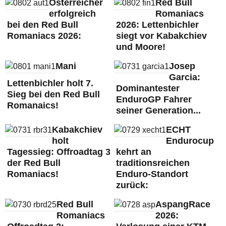
Österreicher
Red Bull
erfolgreich
Romaniacs
bei den Red Bull
2026: Lettenbichler
Romaniacs 2026:
siegt vor Kabakchiev
und Moore!
Mani
Josep
Garcia:
Lettenbichler holt 7.
Dominantester
Sieg bei den Red Bull
EnduroGP Fahrer
Romanaics!
seiner Generation...
Kabakchiev
ECHT
holt
Endurocup
Tagessieg: Offroadtag 3
kehrt an
der Red Bull
traditionsreichen
Romaniacs!
Enduro-Standort
zurück:
Red Bull
AspangRace
Romaniacs
2026: