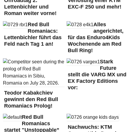
Offroadtag 2:
Verlosung einer KTM
Lettenbichler und
EXC-F 250 und mehr!
Roman weiter vorne!
Red Bull
Alles
Romaniacs:
angerichtet,
Lettenbichler führt das
für das Enduro4Kids
Feld nach Tag 1 an!
Wochenende am Red
Bull Ring!
Stark
Future
stellt die VARG MX und
EX Factory Editions
vor:
Teodor Kabakchiev
gewinnt den Red Bull
Romaniacs Prolog!
Red Bull
Romaniacs
Nachwuchs: KTM
startet "Unstoppable”