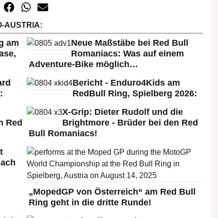
-AUSTRIA:
rg am
Neue Maßstäbe bei Red Bull
ase,
Romaniacs: Was auf einem
Adventure-Bike möglich…
ard
Bericht - Enduro4Kids am
:
RedBull Ring, Spielberg 2026:
X-Grip: Dieter Rudolf und die
n Red
Brightmore - Brüder bei den Red
Bull Romaniacs!
t
nach
„MopedGP von Österreich“ am Red Bull
Ring geht in die dritte Runde!