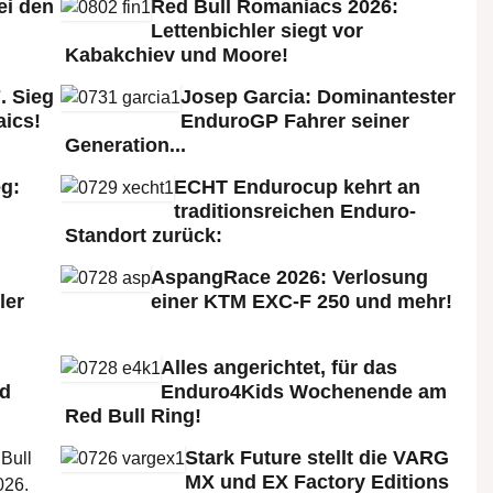
ei den
Red Bull Romaniacs 2026:
:
Lettenbichler siegt vor
Kabakchiev und Moore!
. Sieg
Josep Garcia: Dominantester
aics!
EnduroGP Fahrer seiner
Generation...
g:
ECHT Endurocup kehrt an
traditionsreichen Enduro-
Standort zurück:
AspangRace 2026: Verlosung
ler
einer KTM EXC-F 250 und mehr!
Alles angerichtet, für das
ld
Enduro4Kids Wochenende am
Red Bull Ring!
Stark Future stellt die VARG
MX und EX Factory Editions