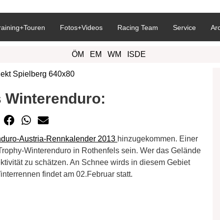
raining+Touren
Fotos+Videos
Racing Team
Service
Ar
ÖM
EM
WM
ISDE
 Winterenduro:
duro-Austria-Rennkalender 2013
hinzugekommen. Einer
-Trophy-Winterenduro in Rothenfels sein. Wer das Gelände
ivität zu schätzen. An Schnee wirds in diesem Gebiet
nterrennen findet am 02.Februar statt.