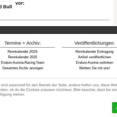
vor:
 Bull
Termine + Archiv:
Veröffentlichungen:
2026
Rennkalender
Rennkalender Eintragung
Rennkalender 2025
Artikel veröffentlichen
Enduro-Austria-Racing-Team
Enduro-Austria verlinken
Gesamtes Archiv anzeigen
Werben Sie mit uns!
 sind essenziell für den Betrieb der Seite, andere helfen uns, diese W
iden, ob du die Cookies zulassen möchtest. Bitte beachte, dass bei e
Begriff "Enduro" auf Wikipedia
erfügung stehen.
#enduroaustria, #wirlebenenduro #enduroaustriaracingteam
 Endurosport, Endurocross, Endurotraining, Endurotouren, Endurorennen, Ha