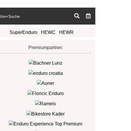
chiv+Suche
SuperEnduro
HEWC
HEWR
Premiumpartner: