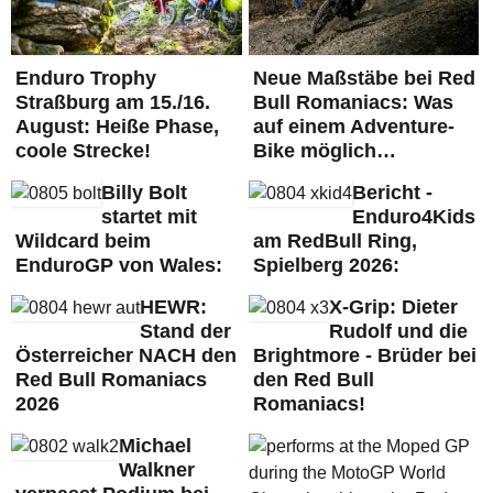
Enduro Trophy
Neue Maßstäbe bei Red
Straßburg am 15./16.
Bull Romaniacs: Was
August: Heiße Phase,
auf einem Adventure-
coole Strecke!
Bike möglich…
Billy Bolt
Bericht -
startet mit
Enduro4Kids
Wildcard beim
am RedBull Ring,
EnduroGP von Wales:
Spielberg 2026:
HEWR:
X-Grip: Dieter
Stand der
Rudolf und die
Österreicher NACH den
Brightmore - Brüder bei
Red Bull Romaniacs
den Red Bull
2026
Romaniacs!
Michael
Walkner