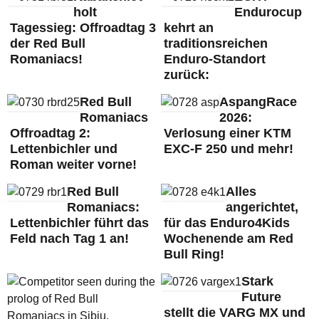
holt
Endurocup
Tagessieg: Offroadtag 3
kehrt an
der Red Bull
traditionsreichen
Romaniacs!
Enduro-Standort
zurück:
Red Bull
AspangRace
Romaniacs
2026:
Offroadtag 2:
Verlosung einer KTM
Lettenbichler und
EXC-F 250 und mehr!
Roman weiter vorne!
Red Bull
Alles
Romaniacs:
angerichtet,
Lettenbichler führt das
für das Enduro4Kids
Feld nach Tag 1 an!
Wochenende am Red
Bull Ring!
Stark
Future
stellt die VARG MX und