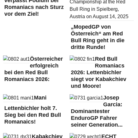
verpasst Podium bei
Romaniacs nach Sturz
vor dem Ziel!
„MopedGP von
Österreich“ am Red
Bull Ring geht in die
dritte Runde!
Österreicher
Red Bull
erfolgreich
Romaniacs
bei den Red Bull
2026: Lettenbichler
Romaniacs 2026:
siegt vor Kabakchiev
und Moore!
Mani
Josep
Garcia:
Lettenbichler holt 7.
Dominantester
Sieg bei den Red Bull
EnduroGP Fahrer
Romanaics!
seiner Generation...
Kabakchiev
ECHT