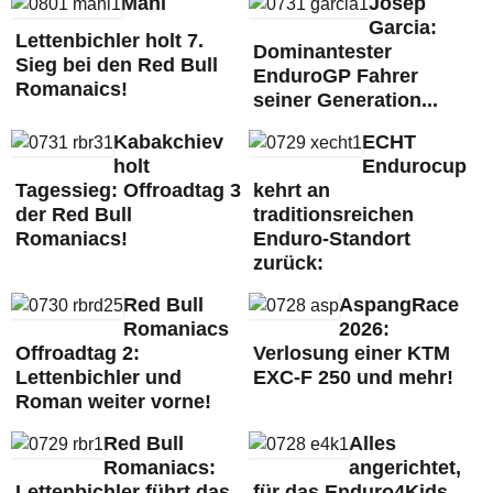
Mani
Josep
Garcia:
Lettenbichler holt 7.
Dominantester
Sieg bei den Red Bull
EnduroGP Fahrer
Romanaics!
seiner Generation...
Kabakchiev
ECHT
holt
Endurocup
Tagessieg: Offroadtag 3
kehrt an
der Red Bull
traditionsreichen
Romaniacs!
Enduro-Standort
zurück:
Red Bull
AspangRace
Romaniacs
2026:
Offroadtag 2:
Verlosung einer KTM
Lettenbichler und
EXC-F 250 und mehr!
Roman weiter vorne!
Red Bull
Alles
Romaniacs:
angerichtet,
Lettenbichler führt das
für das Enduro4Kids