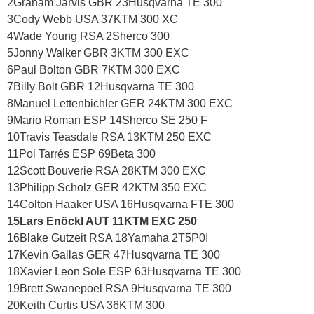
2Graham Jarvis GBR 23Husqvarna TE 300
3Cody Webb USA 37KTM 300 XC
4Wade Young RSA 2Sherco 300
5Jonny Walker GBR 3KTM 300 EXC
6Paul Bolton GBR 7KTM 300 EXC
7Billy Bolt GBR 12Husqvarna TE 300
8Manuel Lettenbichler GER 24KTM 300 EXC
9Mario Roman ESP 14Sherco SE 250 F
10Travis Teasdale RSA 13KTM 250 EXC
11Pol Tarrés ESP 69Beta 300
12Scott Bouverie RSA 28KTM 300 EXC
13Philipp Scholz GER 42KTM 350 EXC
14Colton Haaker USA 16Husqvarna FTE 300
15Lars Enöckl AUT 11KTM EXC 250
16Blake Gutzeit RSA 18Yamaha 2T5P0I
17Kevin Gallas GER 47Husqvarna TE 300
18Xavier Leon Sole ESP 63Husqvarna TE 300
19Brett Swanepoel RSA 9Husqvarna TE 300
20Keith Curtis USA 36KTM 300