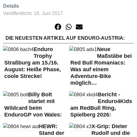
Details
Veröffentlicht: 18. Juni 2017
DIE NEUESTEN ARTIKEL AUF ENDURO-AUSTRIA:
Enduro
Neue
Trophy
Maßstäbe bei
Straßburg am 15./16.
Red Bull Romaniacs:
August: Heiße Phase,
Was auf einem
coole Strecke!
Adventure-Bike
möglich…
Billy Bolt
Bericht -
startet mit
Enduro4Kids
Wildcard beim
am RedBull Ring,
EnduroGP von Wales:
Spielberg 2026:
HEWR:
X-Grip: Dieter
Stand der
Rudolf und die