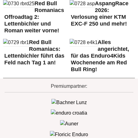
Red Bull
AspangRace
Romaniacs
2026:
Offroadtag 2:
Verlosung einer KTM
Lettenbichler und
EXC-F 250 und mehr!
Roman weiter vorne!
Red Bull
Alles
Romaniacs:
angerichtet,
Lettenbichler führt das
für das Enduro4Kids
Feld nach Tag 1 an!
Wochenende am Red
Bull Ring!
Premiumpartner: