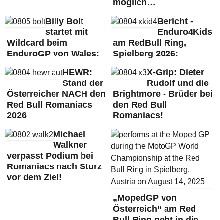
möglich…
Billy Bolt
Bericht -
startet mit
Enduro4Kids
Wildcard beim
am RedBull Ring,
EnduroGP von Wales:
Spielberg 2026:
HEWR:
X-Grip: Dieter
Stand der
Rudolf und die
Österreicher NACH den
Brightmore - Brüder bei
Red Bull Romaniacs
den Red Bull
2026
Romaniacs!
Michael
Walkner
verpasst Podium bei
Romaniacs nach Sturz
vor dem Ziel!
„MopedGP von
Österreich“ am Red
Bull Ring geht in die