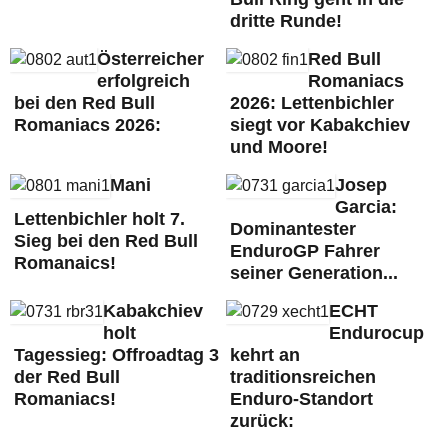
dritte Runde!
Österreicher
Red Bull
erfolgreich
Romaniacs
bei den Red Bull
2026: Lettenbichler
Romaniacs 2026:
siegt vor Kabakchiev
und Moore!
Mani
Josep
Garcia:
Lettenbichler holt 7.
Dominantester
Sieg bei den Red Bull
EnduroGP Fahrer
Romanaics!
seiner Generation...
Kabakchiev
ECHT
holt
Endurocup
Tagessieg: Offroadtag 3
kehrt an
der Red Bull
traditionsreichen
Romaniacs!
Enduro-Standort
zurück: