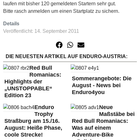
laufen mit bisher 120 gemeldeten Startern sehr gut.
Bitte rasch anmelden um einen Startplatz zu sichern.
Details
Veröffentlicht: 14. September 2011
DIE NEUESTEN ARTIKEL AUF ENDURO-AUSTRIA:
Red Bull
Romaniacs:
Sommerangebote: Die
Highlights der
August - News bei
„UNSTOPPABLE“
Enduro4you
Edition 23
Enduro
Neue
Trophy
Maßstäbe bei
Straßburg am 15./16.
Red Bull Romaniacs:
August: Heiße Phase,
Was auf einem
coole Strecke!
Adventure-Bike