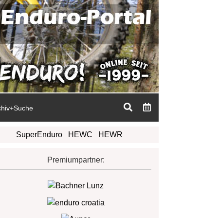
chiv+Suche
SuperEnduro
HEWC
HEWR
Premiumpartner: