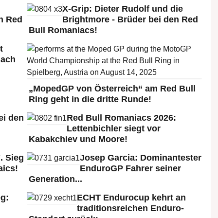
X-Grip: Dieter Rudolf und die
n Red
Brightmore - Brüder bei den Red
Bull Romaniacs!
t
nach
„MopedGP von Österreich“ am Red Bull
Ring geht in die dritte Runde!
ei den
Red Bull Romaniacs 2026:
:
Lettenbichler siegt vor
Kabakchiev und Moore!
. Sieg
Josep Garcia: Dominantester
aics!
EnduroGP Fahrer seiner
Generation...
g:
ECHT Endurocup kehrt an
traditionsreichen Enduro-