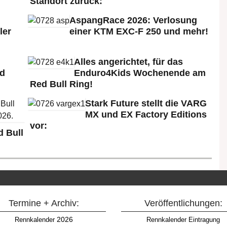
Standort zurück:
AspangRace 2026: Verlosung
ler
einer KTM EXC-F 250 und mehr!
Alles angerichtet, für das
ld
Enduro4Kids Wochenende am
Red Bull Ring!
Stark Future stellt die VARG
MX und EX Factory Editions
vor:
 Bull
Termine + Archiv:
Veröffentlichungen:
2026
Rennkalender
Rennkalender Eintragung