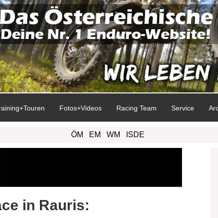
raining+Touren
Fotos+Videos
Racing Team
Service
Ar
ÖM
EM
WM
ISDE
ce in Rauris: