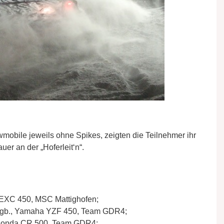
mobile jeweils ohne Spikes, zeigten die Teilnehmer ihr
er an der „Hoferleit‘n“.
 EXC 450, MSC Mattighofen;
/ Tgb., Yamaha YZF 450, Team GDR4;
, Honda CR 500, Team GDR4;