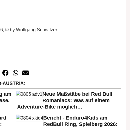
16, © by Wolfgang Schwitzer
-AUSTRIA:
rg am
Neue Maßstäbe bei Red Bull
ase,
Romaniacs: Was auf einem
Adventure-Bike möglich…
ard
Bericht - Enduro4Kids am
:
RedBull Ring, Spielberg 2026: